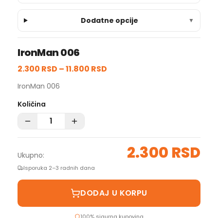
Dodatne opcije
▼
IronMan 006
2.300 RSD
–
11.800 RSD
IronMan 006
Količina
2.300 RSD
Ukupno:
Isporuka 2–3 radnih dana
DODAJ U KORPU
100% sigurna kupovina