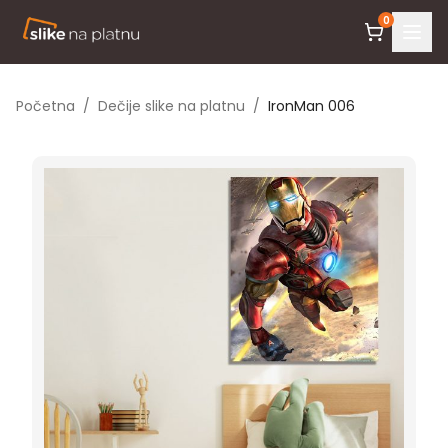
0
Početna
/
Dečije slike na platnu
/
IronMan 006