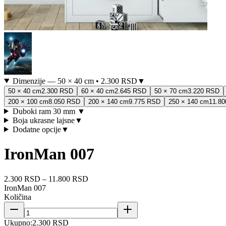
Dimenzije
—
50 × 40 cm
•
2.300 RSD
▼
50 × 40 cm
2.300 RSD
60 × 40 cm
2.645 RSD
50 × 70 cm
3.220 RSD
200 × 100 cm
8.050 RSD
200 × 140 cm
9.775 RSD
250 × 140 cm
11.8
Duboki ram 30 mm
▼
Boja ukrasne lajsne
▼
Dodatne opcije
▼
IronMan 007
2.300 RSD
–
11.800 RSD
IronMan 007
Količina
Ukupno:
2.300 RSD