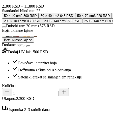
2.300 RSD
–
11.800 RSD
Standardni blind ram 23 mm
50 × 40 cm
2.300 RSD
60 × 40 cm
2.645 RSD
50 × 70 cm
3.220 RSD
200 × 100 cm
8.050 RSD
200 × 140 cm
9.775 RSD
250 × 140 cm
11.8
Duboki ram 30 mm
+
575 RSD
Boja ukrasne lajsne
Bez ukrasne lajsne
Dodatne opcije
Dodaj UV lak
+
500 RSD
Povećava intenzitet boja
Doživotna zaštita od izbleđivanja
Satenski efekat sa smanjenjem refleksije
Količina
Ukupno:
2.300 RSD
Isporuka 2–3 radnih dana