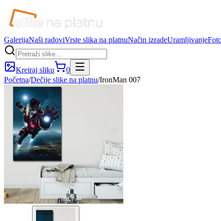
Galerija
Naši radovi
Vrste slika na platnu
Način izrade
Uramljivanje
Foto
Kreiraj sliku
0
Početna
/
Dečije slike na platnu
/
IronMan 007