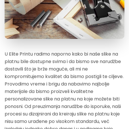
U Elite Printu radimo naporno kako bi naše slike na
platnu bile dostupne svima i da bismo sve narudžbe
dostavili što je brže moguće, ali mi ne
kompromitujemo kvalitet da bismo postigli te ciljeve.
Provodimo vreme i brigu da nabavimo najbolje
materijale da bismo proizveli kvalitetne
personalizovane slike na platnu na koje možete biti
ponosni. Od preuzimanja narudžbe do isporuke, naši
procesi su dizajnirani da kreiraju slike na platnu koje
nisu samo urađene po visokom standardu, već
izgledaju jednako dobro danas i u godinama koje