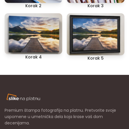
Korak 2
Korak 3
Korak 4
Korak 5
Premium štampa fotografija na platnu. Pretvorite svoje
uspomene u umetnička dela koja krase vaš dom
decenijama.