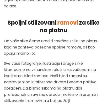
dolaze.
Spoljni stilizovani
ramovi
za slike
na platnu
Od vaše slike ćemo uraditi savršenu sliku na platnu
koja ne zahteva posebne spoljne ramove, ali kao
opciju imamo i to.
Sve vaše fotografije, ilustracije i druge slike
štampamo na vrhunskom platnu razvučenom na
kvalitetne blind ramove. Naši blind ramovi su
napravljeni od kvalitetnog drveta i veoma pažljivo
obrađeni. Da bismo slikama na platnu dali
profesionalnu završnu obradu, možemo ih uramiti i
stilizovanim ramovima u boji po želji.