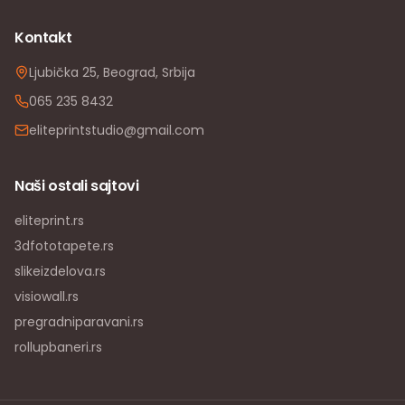
Kontakt
Ljubička 25, Beograd, Srbija
065 235 8432
eliteprintstudio@gmail.com
Naši ostali sajtovi
eliteprint.rs
3dfototapete.rs
slikeizdelova.rs
visiowall.rs
pregradniparavani.rs
rollupbaneri.rs