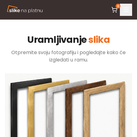
0
Uramljivanje
slika
Otpremite svoju fotografiju i pogledajte kako će
izgledati u ramu.