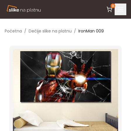
0
Početna
/
Dečije slike na platnu
/
IronMan 009