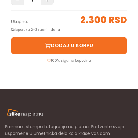
2.300 RSD
Ukupno:
Isporuka 2–3 radnih dana
DODAJ U KORPU
100% sigurna kupovina
Premium štampa fotografija na platnu. Pretvorite svoje
uspomene u umetnička dela koja krase vaš dom