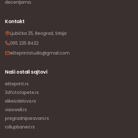
decenijama.
Kontakt
Ljubička 25, Beograd, Srbija
065 235 8432
eliteprintstudio@gmail.com
Naši ostali sajtovi
eliteprint.rs
3dfototapete.rs
slikeizdelova.rs
visiowall.rs
pregradniparavani.rs
rollupbaneri.rs