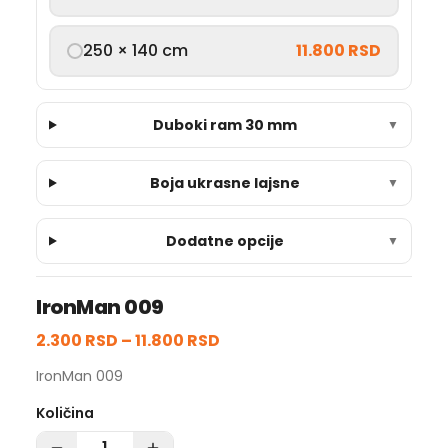
250 × 140 cm
11.800 RSD
Duboki ram 30 mm
▼
Boja ukrasne lajsne
▼
Dodatne opcije
▼
IronMan 009
2.300 RSD
–
11.800 RSD
IronMan 009
Količina