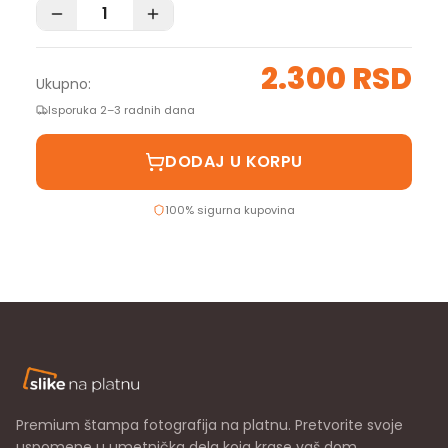
2.300 RSD
Ukupno:
Isporuka 2–3 radnih dana
DODAJ U KORPU
100% sigurna kupovina
Premium štampa fotografija na platnu. Pretvorite svoje
uspomene u umetnička dela koja krase vaš dom