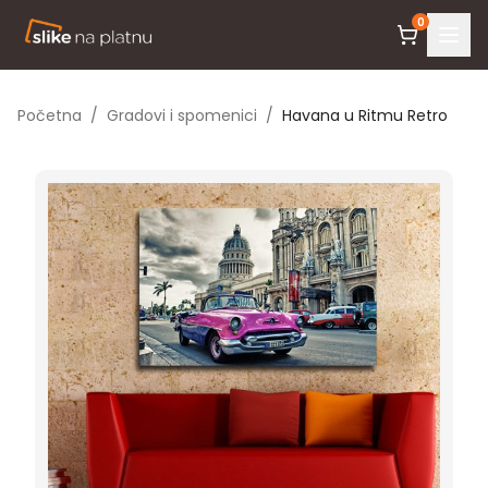
0
Početna
/
Gradovi i spomenici
/
Havana u Ritmu Retro