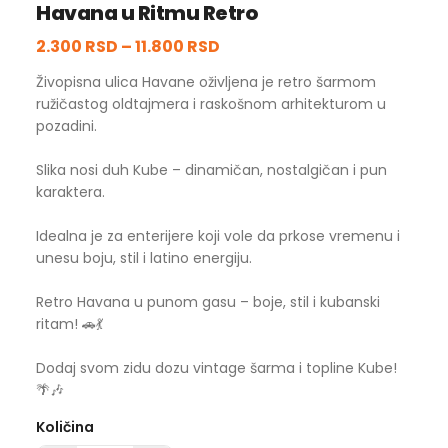
Havana u Ritmu Retro
2.300 RSD
–
11.800 RSD
Živopisna ulica Havane oživljena je retro šarmom
ružičastog oldtajmera i raskošnom arhitekturom u
pozadini.
Slika nosi duh Kube – dinamičan, nostalgičan i pun
karaktera.
Idealna je za enterijere koji vole da prkose vremenu i
unesu boju, stil i latino energiju.
Retro Havana u punom gasu – boje, stil i kubanski
ritam! 🚗💃
Dodaj svom zidu dozu vintage šarma i topline Kube!
🌴🎶
Količina