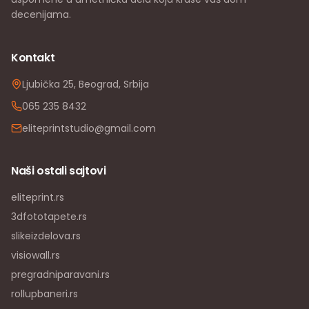
decenijama.
Kontakt
Ljubička 25, Beograd, Srbija
065 235 8432
eliteprintstudio@gmail.com
Naši ostali sajtovi
eliteprint.rs
3dfototapete.rs
slikeizdelova.rs
visiowall.rs
pregradniparavani.rs
rollupbaneri.rs