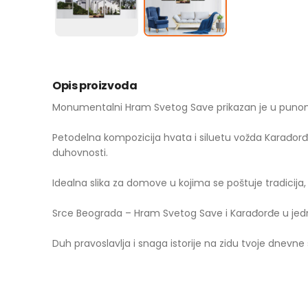
Opis proizvoda
Monumentalni Hram Svetog Save prikazan je u punom
Petodelna kompozicija hvata i siluetu vožda Karađorđ
duhovnosti.
Idealna slika za domove u kojima se poštuje tradicija, ve
Srce Beograda – Hram Svetog Save i Karađorđe u jedn
Duh pravoslavlja i snaga istorije na zidu tvoje dnevne