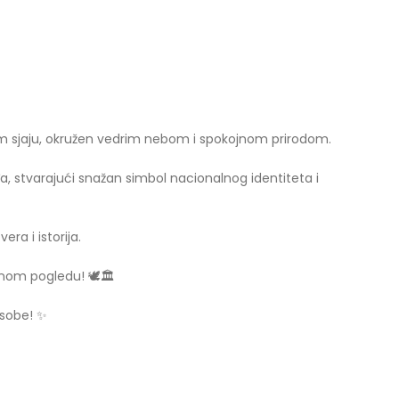
 sjaju, okružen vedrim nebom i spokojnom prirodom.
a, stvarajući snažan simbol nacionalnog identiteta i
ra i istorija.
om pogledu! 🕊️🏛️
 sobe! ✨