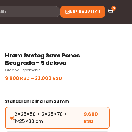
0
KREIRAJ SLIKU
Hram Svetog Save Ponos
Beograda – 5 delova
Gradovi i spomenici
9.600 RSD
–
23.000 RSD
Standardni blind ram 23 mm
2×25×50 + 2×25×70 +
9.600
1×25×80 cm
RSD