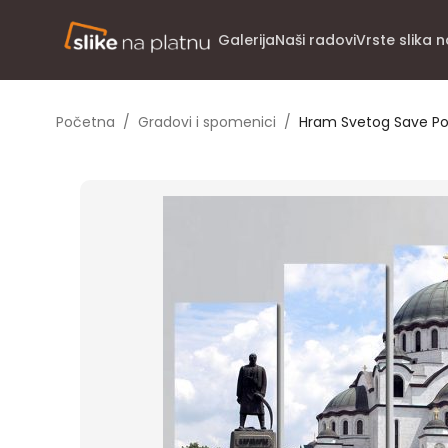
Galerija
Naši radovi
Vrste slika 
Početna
/
Gradovi i spomenici
/
Hram Svetog Save Po