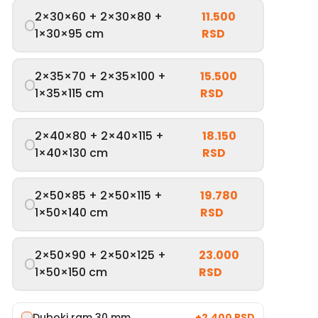
2×30×60 + 2×30×80 +
11.500
1×30×95 cm
RSD
2×35×70 + 2×35×100 +
15.500
1×35×115 cm
RSD
2×40×80 + 2×40×115 +
18.150
1×40×130 cm
RSD
2×50×85 + 2×50×115 +
19.780
1×50×140 cm
RSD
2×50×90 + 2×50×125 +
23.000
1×50×150 cm
RSD
Duboki ram 30 mm
+
2.400 RSD