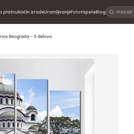
na platnu
Način izrade
Uramljivanje
Fototapete
Blog
nos Beograda – 5 delova