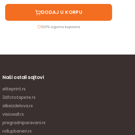
DODAJ U KORPU
100% sigurna kupovina
Naši ostali sajtovi
eliteprint.rs
3dfototapete.rs
slikeizdelova.rs
visiowall.rs
pregradniparavani.rs
rollupbaneri.rs