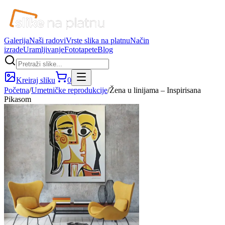
Galerija
Naši radovi
Vrste slika na platnu
Način
izrade
Uramljivanje
Fototapete
Blog
Kreiraj sliku
0
Početna
/
Umetničke reprodukcije
/
Žena u linijama – Inspirisana
Pikasom