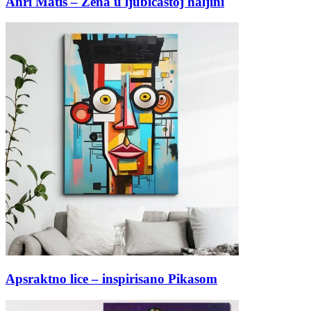
Anri Matis – Žena u ljubičastoj haljini
Apsraktno lice – inspirisano Pikasom