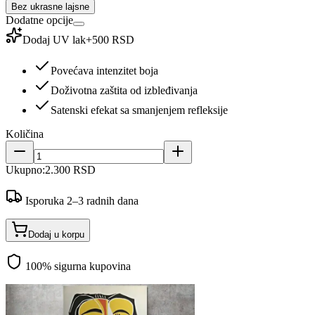
Bez ukrasne lajsne
Dodatne opcije
Dodaj UV lak
+
500 RSD
Povećava intenzitet boja
Doživotna zaštita od izbleđivanja
Satenski efekat sa smanjenjem refleksije
Količina
Ukupno:
2.300 RSD
Isporuka 2–3 radnih dana
Dodaj u korpu
100% sigurna kupovina