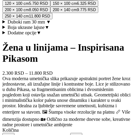
120 × 100 cm
5.750 RSD
150 × 100 cm
6.325 RSD
200 × 100 cm
8.050 RSD
200 × 140 cm
9.775 RSD
250 × 140 cm
11.800 RSD
Duboki ram 30 mm
▼
Boja ukrasne lajsne
▼
Dodatne opcije
▼
Žena u linijama – Inspirisana
Pikasom
2.300 RSD
–
11.800 RSD
Ova moderna umetnička slika prikazuje apstraktni portret žene kroz
jednostavne, ali izražajne linije i kontrastne boje. Lice je stilizovano
u duhu Pikasa, sa fragmentisanim oblicima i dvosmislenim
pogledom koji ostavlja snažan umetnički utisak. Geometrijski oblici
i minimalistička kolor paleta unose dinamiku i karakter u svaki
prostor. Idealna za ljubitelje savremene umetnosti, kubizma i
enterijere sa stavom. 🖼️ Štampa visoke rezolucije na platnu 📏 Više
dimenzija dostupno 🏡 Odlično za moderne dnevne sobe, kreativne
radne prostore i umetničke ambijente
Količina