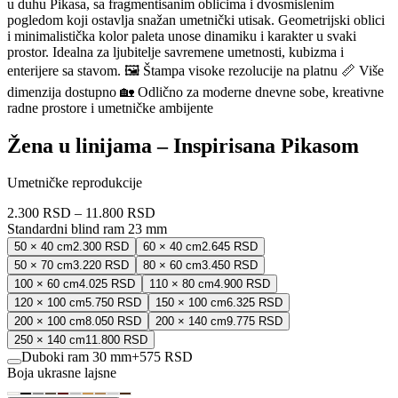
u duhu Pikasa, sa fragmentisanim oblicima i dvosmislenim
pogledom koji ostavlja snažan umetnički utisak. Geometrijski oblici
i minimalistička kolor paleta unose dinamiku i karakter u svaki
prostor. Idealna za ljubitelje savremene umetnosti, kubizma i
enterijere sa stavom. 🖼️ Štampa visoke rezolucije na platnu 📏 Više
dimenzija dostupno 🏡 Odlično za moderne dnevne sobe, kreativne
radne prostore i umetničke ambijente
Žena u linijama – Inspirisana Pikasom
Umetničke reprodukcije
2.300 RSD
–
11.800 RSD
Standardni blind ram 23 mm
50 × 40 cm
2.300 RSD
60 × 40 cm
2.645 RSD
50 × 70 cm
3.220 RSD
80 × 60 cm
3.450 RSD
100 × 60 cm
4.025 RSD
110 × 80 cm
4.900 RSD
120 × 100 cm
5.750 RSD
150 × 100 cm
6.325 RSD
200 × 100 cm
8.050 RSD
200 × 140 cm
9.775 RSD
250 × 140 cm
11.800 RSD
Duboki ram 30 mm
+
575 RSD
Boja ukrasne lajsne