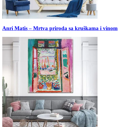
Anri Matis – Mrtva priroda sa kruškama i vinom