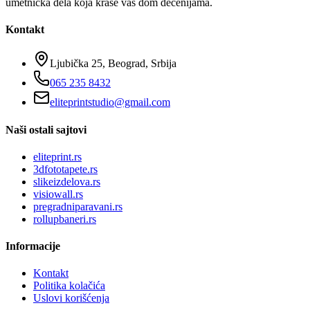
umetnička dela koja krase vaš dom decenijama.
Kontakt
Ljubička 25, Beograd, Srbija
065 235 8432
eliteprintstudio@gmail.com
Naši ostali sajtovi
eliteprint.rs
3dfototapete.rs
slikeizdelova.rs
visiowall.rs
pregradniparavani.rs
rollupbaneri.rs
Informacije
Kontakt
Politika kolačića
Uslovi korišćenja