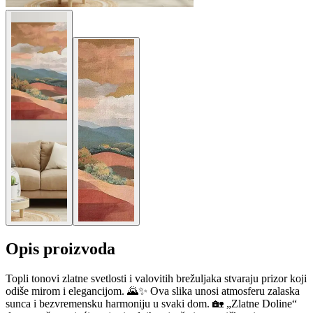
Opis proizvoda
Topli tonovi zlatne svetlosti i valovitih brežuljaka stvaraju prizor koji
odiše mirom i elegancijom. 🌄✨ Ova slika unosi atmosferu zalaska
sunca i bezvremensku harmoniju u svaki dom. 🏡 „Zlatne Doline“