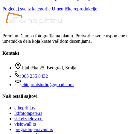
Pogledaj sve iz kategorije
Umetničke reprodukcije
Premium štampa fotografija na platnu. Pretvorite svoje uspomene u
umetnička dela koja krase vaš dom decenijama.
Kontakt
Ljubička 25, Beograd, Srbija
065 235 8432
eliteprintstudio@gmail.com
Naši ostali sajtovi
eliteprint.rs
3dfototapete.rs
slikeizdelova.rs
visiowall.rs
pregradniparavani.rs