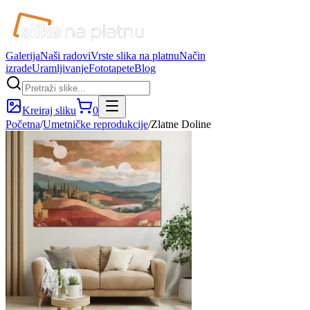
Galerija
Naši radovi
Vrste slika na platnu
Način
izrade
Uramljivanje
Fototapete
Blog
Kreiraj sliku
0
Početna
/
Umetničke reprodukcije
/
Zlatne Doline