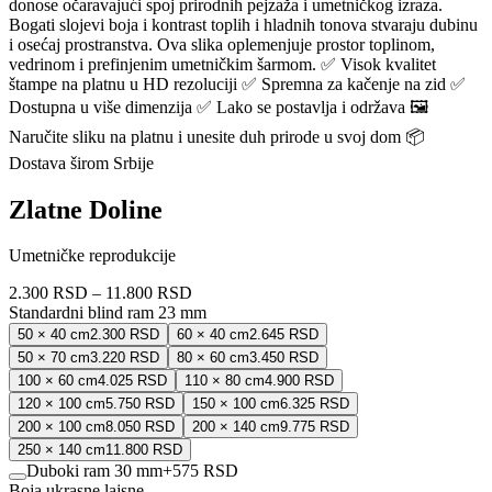
donose očaravajući spoj prirodnih pejzaža i umetničkog izraza.
Bogati slojevi boja i kontrast toplih i hladnih tonova stvaraju dubinu
i osećaj prostranstva. Ova slika oplemenjuje prostor toplinom,
vedrinom i prefinjenim umetničkim šarmom. ✅ Visok kvalitet
štampe na platnu u HD rezoluciji ✅ Spremna za kačenje na zid ✅
Dostupna u više dimenzija ✅ Lako se postavlja i održava 🖼️
Naručite sliku na platnu i unesite duh prirode u svoj dom 📦
Dostava širom Srbije
Zlatne Doline
Umetničke reprodukcije
2.300 RSD
–
11.800 RSD
Standardni blind ram 23 mm
50 × 40 cm
2.300 RSD
60 × 40 cm
2.645 RSD
50 × 70 cm
3.220 RSD
80 × 60 cm
3.450 RSD
100 × 60 cm
4.025 RSD
110 × 80 cm
4.900 RSD
120 × 100 cm
5.750 RSD
150 × 100 cm
6.325 RSD
200 × 100 cm
8.050 RSD
200 × 140 cm
9.775 RSD
250 × 140 cm
11.800 RSD
Duboki ram 30 mm
+
575 RSD
Boja ukrasne lajsne