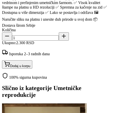
vedrinom i prefinjenim umetničkim šarmom. ✅ Visok kvalitet
štampe na platnu u HD rezoluciji ✅ Spremna za kačenje na zid ✅
Dostupna u više dimenzija ✅ Lako se postavlja i održava 🖼️
Naručite sliku na platnu i unesite duh prirode u svoj dom 📦
Dostava širom Srbije
Količina
Ukupno:
2.300 RSD
Isporuka 2–3 radnih dana
Dodaj u korpu
100% sigurna kupovina
Slično iz kategorije
Umetničke
reprodukcije