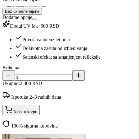
Bez ukrasne lajsne
Dodatne opcije
Dodaj UV lak
+
500 RSD
Povećava intenzitet boja
Doživotna zaštita od izbleđivanja
Satenski efekat sa smanjenjem refleksije
Količina
Ukupno:
2.300 RSD
Isporuka 2–3 radnih dana
Dodaj u korpu
100% sigurna kupovina