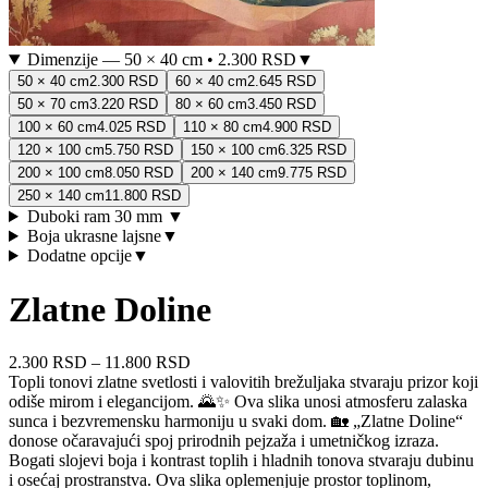
Dimenzije
—
50 × 40 cm
•
2.300 RSD
▼
50 × 40 cm
2.300 RSD
60 × 40 cm
2.645 RSD
50 × 70 cm
3.220 RSD
80 × 60 cm
3.450 RSD
100 × 60 cm
4.025 RSD
110 × 80 cm
4.900 RSD
120 × 100 cm
5.750 RSD
150 × 100 cm
6.325 RSD
200 × 100 cm
8.050 RSD
200 × 140 cm
9.775 RSD
250 × 140 cm
11.800 RSD
Duboki ram 30 mm
▼
Boja ukrasne lajsne
▼
Dodatne opcije
▼
Zlatne Doline
2.300 RSD
–
11.800 RSD
Topli tonovi zlatne svetlosti i valovitih brežuljaka stvaraju prizor koji
odiše mirom i elegancijom. 🌄✨ Ova slika unosi atmosferu zalaska
sunca i bezvremensku harmoniju u svaki dom. 🏡 „Zlatne Doline“
donose očaravajući spoj prirodnih pejzaža i umetničkog izraza.
Bogati slojevi boja i kontrast toplih i hladnih tonova stvaraju dubinu
i osećaj prostranstva. Ova slika oplemenjuje prostor toplinom,