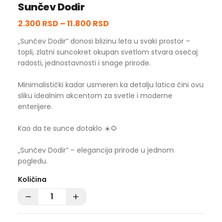
Sunčev Dodir
2.300 RSD
–
11.800 RSD
„Sunčev Dodir“ donosi blizinu leta u svaki prostor –
topli, zlatni suncokret okupan svetlom stvara osećaj
radosti, jednostavnosti i snage prirode.
Minimalistički kadar usmeren ka detalju latica čini ovu
sliku idealnim akcentom za svetle i moderne
enterijere.
Kao da te sunce dotaklo ☀️🌻
„Sunčev Dodir“ – elegancija prirode u jednom
pogledu.
Količina