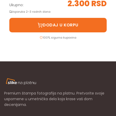
2.300 RSD
Ukupno:
Isporuka 2–3 radnih dana
DODAJ U KORPU
100% sigurna kupovina
Premium štampa fotografija na platnu. Pretvorite svoje
uspomene u umetnička dela koja krase vaš dom
decenijama.