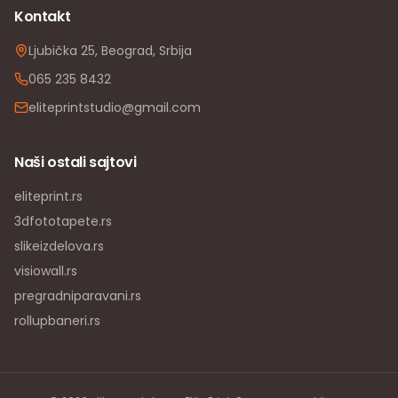
Kontakt
Ljubička 25, Beograd, Srbija
065 235 8432
eliteprintstudio@gmail.com
Naši ostali sajtovi
eliteprint.rs
3dfototapete.rs
slikeizdelova.rs
visiowall.rs
pregradniparavani.rs
rollupbaneri.rs