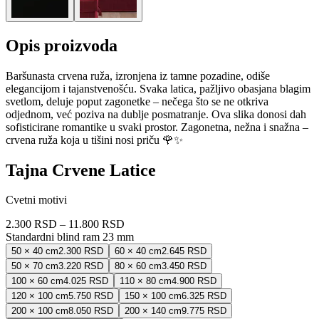
Opis proizvoda
Baršunasta crvena ruža, izronjena iz tamne pozadine, odiše
elegancijom i tajanstvenošću. Svaka latica, pažljivo obasjana blagim
svetlom, deluje poput zagonetke – nečega što se ne otkriva
odjednom, već poziva na dublje posmatranje. Ova slika donosi dah
sofisticirane romantike u svaki prostor. Zagonetna, nežna i snažna –
crvena ruža koja u tišini nosi priču 🌹✨
Tajna Crvene Latice
Cvetni motivi
2.300 RSD
–
11.800 RSD
Standardni blind ram 23 mm
50 × 40 cm
2.300 RSD
60 × 40 cm
2.645 RSD
50 × 70 cm
3.220 RSD
80 × 60 cm
3.450 RSD
100 × 60 cm
4.025 RSD
110 × 80 cm
4.900 RSD
120 × 100 cm
5.750 RSD
150 × 100 cm
6.325 RSD
200 × 100 cm
8.050 RSD
200 × 140 cm
9.775 RSD