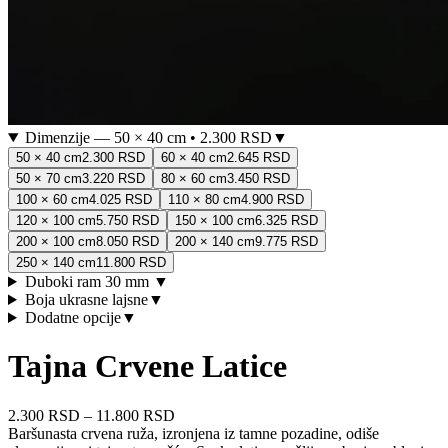
Dimenzije
—
50 × 40 cm
•
2.300 RSD
▼
50 × 40 cm
2.300 RSD
60 × 40 cm
2.645 RSD
50 × 70 cm
3.220 RSD
80 × 60 cm
3.450 RSD
100 × 60 cm
4.025 RSD
110 × 80 cm
4.900 RSD
120 × 100 cm
5.750 RSD
150 × 100 cm
6.325 RSD
200 × 100 cm
8.050 RSD
200 × 140 cm
9.775 RSD
250 × 140 cm
11.800 RSD
Duboki ram 30 mm
▼
Boja ukrasne lajsne
▼
Dodatne opcije
▼
Tajna Crvene Latice
2.300 RSD
–
11.800 RSD
Baršunasta crvena ruža, izronjena iz tamne pozadine, odiše