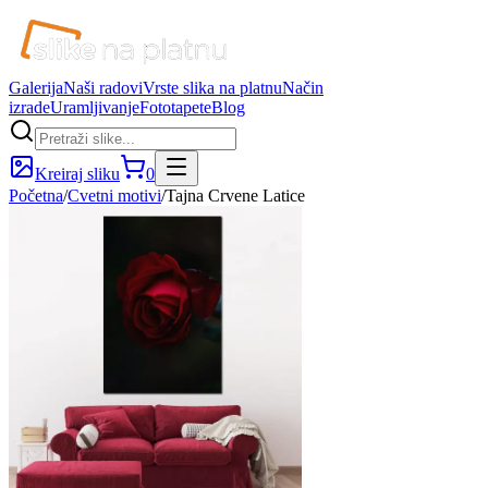
Galerija
Naši radovi
Vrste slika na platnu
Način
izrade
Uramljivanje
Fototapete
Blog
Kreiraj sliku
0
Početna
/
Cvetni motivi
/
Tajna Crvene Latice