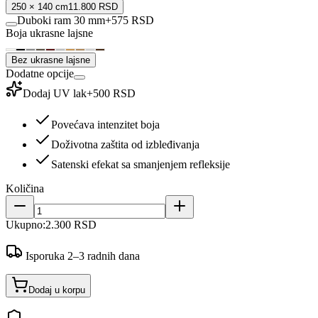
250 × 140 cm
11.800 RSD
Duboki ram 30 mm
+
575 RSD
Boja ukrasne lajsne
Bez ukrasne lajsne
Dodatne opcije
Dodaj UV lak
+
500 RSD
Povećava intenzitet boja
Doživotna zaštita od izbleđivanja
Satenski efekat sa smanjenjem refleksije
Količina
Ukupno:
2.300 RSD
Isporuka 2–3 radnih dana
Dodaj u korpu