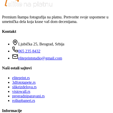
Premium štampa fotografija na platnu. Pretvorite svoje uspomene u
umetnička dela koja krase vaš dom decenijama.
Kontakt
Ljubička 25, Beograd, Srbija
065 235 8432
eliteprintstudio@gmail.com
Naši ostali sajtovi
eliteprint.rs
3dfototapete.rs
slikeizdelova.rs
visiowall.rs
pregradniparavani.rs
rollupbaneri.rs
Informacije