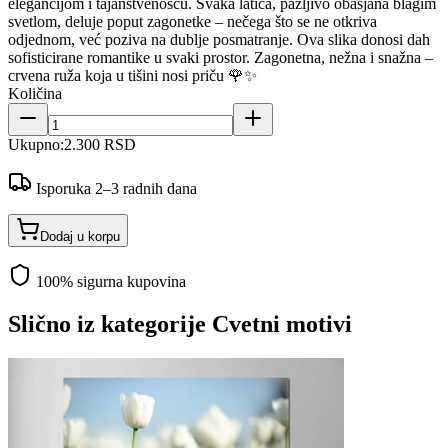
elegancijom i tajanstvenošću. Svaka latica, pažljivo obasjana blagim
svetlom, deluje poput zagonetke – nečega što se ne otkriva
odjednom, već poziva na dublje posmatranje. Ova slika donosi dah
sofisticirane romantike u svaki prostor. Zagonetna, nežna i snažna –
crvena ruža koja u tišini nosi priču 🌹✨
Količina
Ukupno:
2.300 RSD
Isporuka 2–3 radnih dana
Dodaj u korpu
100% sigurna kupovina
Slično iz kategorije
Cvetni motivi