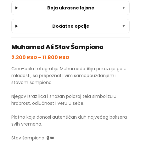
Boja ukrasne lajsne
▼
Dodatne opcije
▼
Muhamed Ali Stav Šampiona
2.300 RSD
–
11.800 RSD
Crno-bela fotografija Muhameda Alija prikazuje ga u
mladosti, sa prepoznatljivim samopouzdanjem i
stavom šampiona.
Njegov izraz lica i snažan položaj tela simbolizuju
hrabrost, odlučnost i veru u sebe.
Platno koje donosi autentičan duh najvećeg boksera
svih vremena.
Stav šampiona 🥊👑