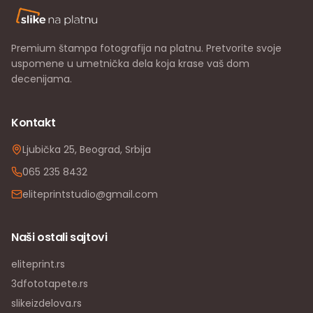
Premium štampa fotografija na platnu. Pretvorite svoje
uspomene u umetnička dela koja krase vaš dom
decenijama.
Kontakt
Ljubička 25, Beograd, Srbija
065 235 8432
eliteprintstudio@gmail.com
Naši ostali sajtovi
eliteprint.rs
3dfototapete.rs
slikeizdelova.rs