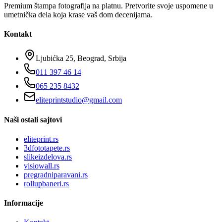
Premium štampa fotografija na platnu. Pretvorite svoje uspomene u
umetnička dela koja krase vaš dom decenijama.
Kontakt
Ljubićka 25, Beograd, Srbija
011 397 46 14
065 235 8432
eliteprintstudio@gmail.com
Naši ostali sajtovi
eliteprint.rs
3dfototapete.rs
slikeizdelova.rs
visiowall.rs
pregradniparavani.rs
rollupbaneri.rs
Informacije