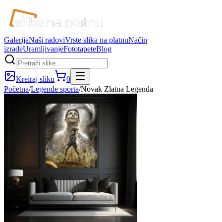
Galerija
Naši radovi
Vrste slika na platnu
Način
izrade
Uramljivanje
Fototapete
Blog
Kreiraj sliku
0
Početna
/
Legende sporta
/
Novak Zlatna Legenda