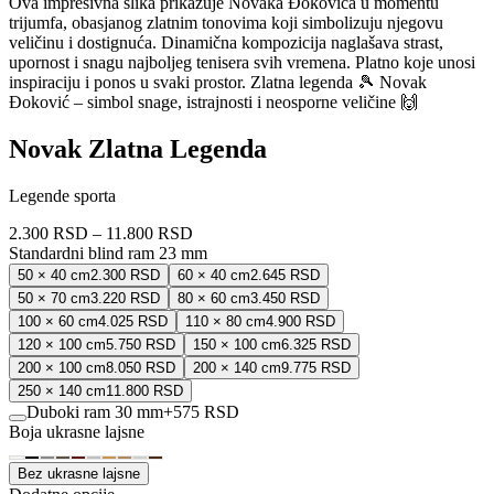
Ova impresivna slika prikazuje Novaka Đokovića u momentu
trijumfa, obasjanog zlatnim tonovima koji simbolizuju njegovu
veličinu i dostignuća. Dinamična kompozicija naglašava strast,
upornost i snagu najboljeg tenisera svih vremena. Platno koje unosi
inspiraciju i ponos u svaki prostor. Zlatna legenda 🎾 Novak
Đoković – simbol snage, istrajnosti i neosporne veličine 🙌
Novak Zlatna Legenda
Legende sporta
2.300 RSD
–
11.800 RSD
Standardni blind ram 23 mm
50 × 40 cm
2.300 RSD
60 × 40 cm
2.645 RSD
50 × 70 cm
3.220 RSD
80 × 60 cm
3.450 RSD
100 × 60 cm
4.025 RSD
110 × 80 cm
4.900 RSD
120 × 100 cm
5.750 RSD
150 × 100 cm
6.325 RSD
200 × 100 cm
8.050 RSD
200 × 140 cm
9.775 RSD
250 × 140 cm
11.800 RSD
Duboki ram 30 mm
+
575 RSD
Boja ukrasne lajsne
Bez ukrasne lajsne