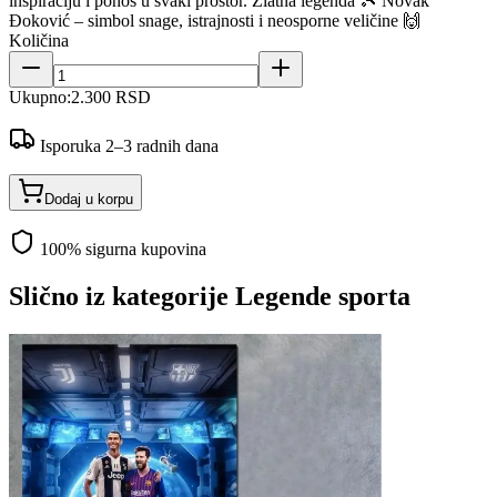
inspiraciju i ponos u svaki prostor. Zlatna legenda 🎾 Novak
Đoković – simbol snage, istrajnosti i neosporne veličine 🙌
Količina
Ukupno:
2.300 RSD
Isporuka 2–3 radnih dana
Dodaj u korpu
100% sigurna kupovina
Slično iz kategorije
Legende sporta