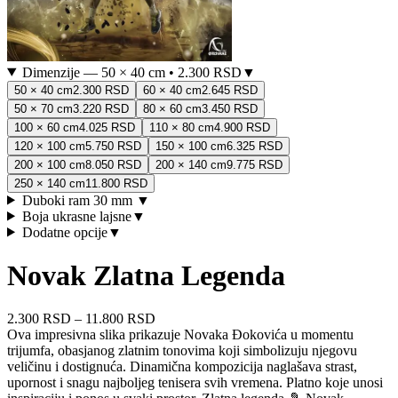
Dimenzije
—
50 × 40 cm
•
2.300 RSD
▼
50 × 40 cm
2.300 RSD
60 × 40 cm
2.645 RSD
50 × 70 cm
3.220 RSD
80 × 60 cm
3.450 RSD
100 × 60 cm
4.025 RSD
110 × 80 cm
4.900 RSD
120 × 100 cm
5.750 RSD
150 × 100 cm
6.325 RSD
200 × 100 cm
8.050 RSD
200 × 140 cm
9.775 RSD
250 × 140 cm
11.800 RSD
Duboki ram 30 mm
▼
Boja ukrasne lajsne
▼
Dodatne opcije
▼
Novak Zlatna Legenda
2.300 RSD
–
11.800 RSD
Ova impresivna slika prikazuje Novaka Đokovića u momentu
trijumfa, obasjanog zlatnim tonovima koji simbolizuju njegovu
veličinu i dostignuća. Dinamična kompozicija naglašava strast,
upornost i snagu najboljeg tenisera svih vremena. Platno koje unosi