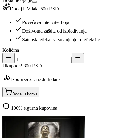
Dodatne opcije
Dodaj UV lak
+
500 RSD
Povećava intenzitet boja
Doživotna zaštita od izbleđivanja
Satenski efekat sa smanjenjem refleksije
Količina
Ukupno:
2.300 RSD
Isporuka 2–3 radnih dana
Dodaj u korpu
100% sigurna kupovina