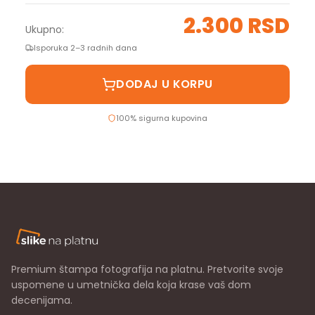
2.300 RSD
Ukupno:
Isporuka 2–3 radnih dana
DODAJ U KORPU
100% sigurna kupovina
Premium štampa fotografija na platnu. Pretvorite svoje
uspomene u umetnička dela koja krase vaš dom
decenijama.