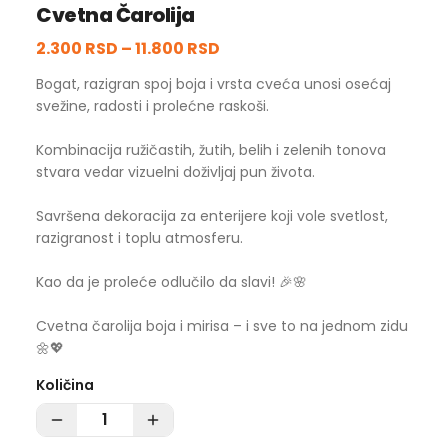
Cvetna Čarolija
2.300 RSD
–
11.800 RSD
Bogat, razigran spoj boja i vrsta cveća unosi osećaj
svežine, radosti i prolećne raskoši.
Kombinacija ružičastih, žutih, belih i zelenih tonova
stvara vedar vizuelni doživljaj pun života.
Savršena dekoracija za enterijere koji vole svetlost,
razigranost i toplu atmosferu.
Kao da je proleće odlučilo da slavi! 🎉🌸
Cvetna čarolija boja i mirisa – i sve to na jednom zidu
🌼💖
Količina