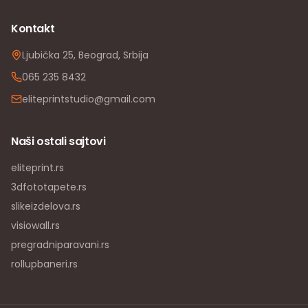
Kontakt
Ljubička 25, Beograd, Srbija
065 235 8432
eliteprintstudio@gmail.com
Naši ostali sajtovi
eliteprint.rs
3dfototapete.rs
slikeizdelova.rs
visiowall.rs
pregradniparavani.rs
rollupbaneri.rs