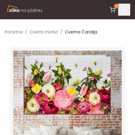
0
Početna
/
Cvetni motivi
/
Cvetna Čarolija