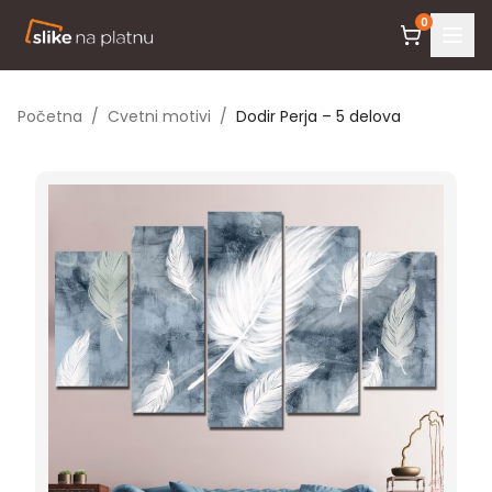
0
Početna
/
Cvetni motivi
/
Dodir Perja – 5 delova