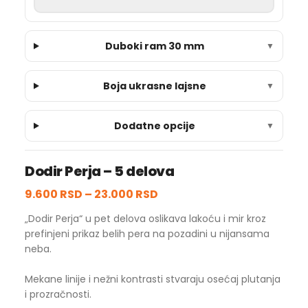
Duboki ram 30 mm
▼
Boja ukrasne lajsne
▼
Dodatne opcije
▼
Dodir Perja – 5 delova
9.600 RSD
–
23.000 RSD
„Dodir Perja“ u pet delova oslikava lakoću i mir kroz
prefinjeni prikaz belih pera na pozadini u nijansama
neba.
Mekane linije i nežni kontrasti stvaraju osećaj plutanja
i prozračnosti.