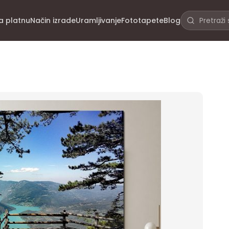
na platnu
Način izrade
Uramljivanje
Fototapete
Blog