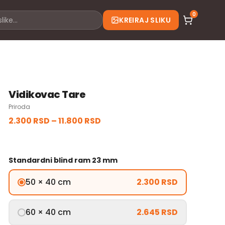
0
KREIRAJ SLIKU
Vidikovac Tare
Priroda
2.300 RSD
–
11.800 RSD
Standardni blind ram 23 mm
50 × 40 cm
2.300 RSD
60 × 40 cm
2.645 RSD