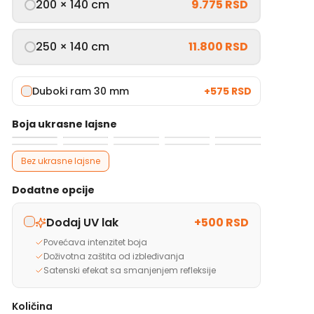
200 × 140 cm
9.775 RSD
250 × 140 cm
11.800 RSD
Duboki ram 30 mm
+
575 RSD
Boja ukrasne lajsne
Bez ukrasne lajsne
Dodatne opcije
Dodaj UV lak
+
500 RSD
Povećava intenzitet boja
Doživotna zaštita od izbleđivanja
Satenski efekat sa smanjenjem refleksije
Količina