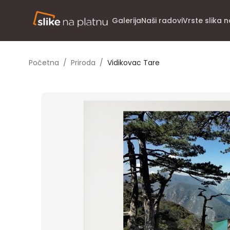
Galerija
Naši radovi
Vrste slika 
Početna
/
Priroda
/
Vidikovac Tare