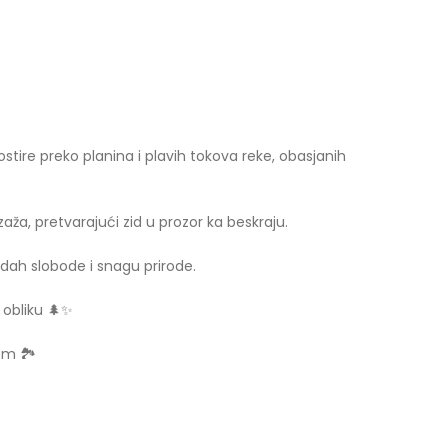
rostire preko planina i plavih tokova reke, obasjanih
zaža, pretvarajući zid u prozor ka beskraju.
 dah slobode i snagu prirode.
 obliku 🌲✨
om 🏞️