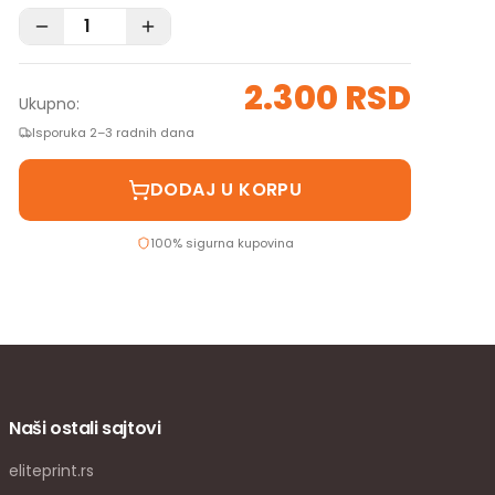
2.300 RSD
Ukupno:
Isporuka 2–3 radnih dana
DODAJ U KORPU
100% sigurna kupovina
Naši ostali sajtovi
eliteprint.rs