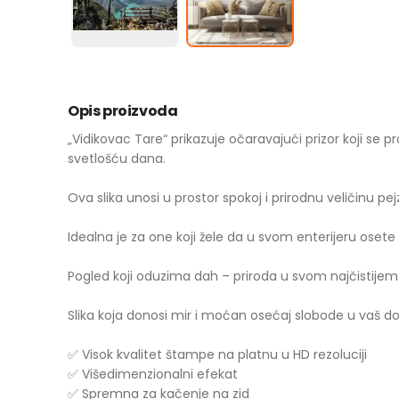
Opis proizvoda
„Vidikovac Tare“ prikazuje očaravajući prizor koji se p
svetlošću dana.
Ova slika unosi u prostor spokoj i prirodnu veličinu pej
Idealna je za one koji žele da u svom enterijeru osete
Pogled koji oduzima dah – priroda u svom najčistijem
Slika koja donosi mir i moćan osećaj slobode u vaš d
✅ Visok kvalitet štampe na platnu u HD rezoluciji
✅ Višedimenzionalni efekat
✅ Spremna za kačenje na zid