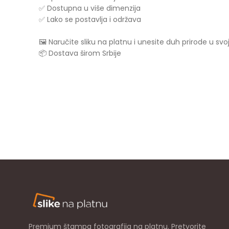
✅ Dostupna u više dimenzija
✅ Lako se postavlja i održava
🖼️ Naručite sliku na platnu i unesite duh prirode u sv
📦 Dostava širom Srbije
Premium štampa fotografija na platnu. Pretvorite