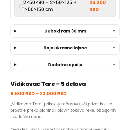
2×50×90 + 2×50×125 +
23.000
1×50×150 cm
RSD
Duboki ram 30 mm
▼
Boja ukrasne lajsne
▼
Dodatne opcije
▼
Vidikovac Tare – 5 delova
9.600 RSD
–
23.000 RSD
„Vidikovac Tare“ prikazuje očaravajući prizor koji se
prostire preko planina i plavih tokova reke, obasjanih
svetlošću dana.
Ova slika unosi u prostor spokoj i prirodnu veličinu