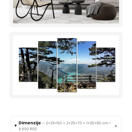
Dimenzije
—
2×25×50 + 2×25×70 + 1×25×80 cm
•
▼
9.600 RSD