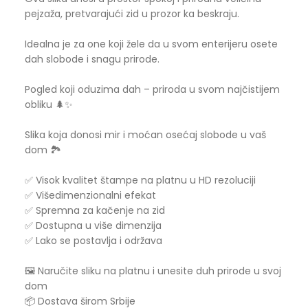
pejzaža, pretvarajući zid u prozor ka beskraju.
Idealna je za one koji žele da u svom enterijeru osete
dah slobode i snagu prirode.
Pogled koji oduzima dah – priroda u svom najčistijem
obliku 🌲✨
Slika koja donosi mir i moćan osećaj slobode u vaš
dom 🏞️
✅ Visok kvalitet štampe na platnu u HD rezoluciji
✅ Višedimenzionalni efekat
✅ Spremna za kačenje na zid
✅ Dostupna u više dimenzija
✅ Lako se postavlja i održava
🖼️ Naručite sliku na platnu i unesite duh prirode u svoj
dom
📦 Dostava širom Srbije