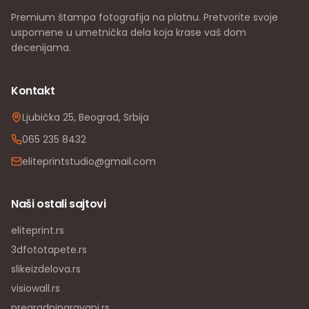
Premium štampa fotografija na platnu. Pretvorite svoje
uspomene u umetnička dela koja krase vaš dom
decenijama.
Kontakt
Ljubička 25, Beograd, Srbija
065 235 8432
eliteprintstudio@gmail.com
Naši ostali sajtovi
eliteprint.rs
3dfototapete.rs
slikeizdelova.rs
visiowall.rs
pregradniparavani.rs