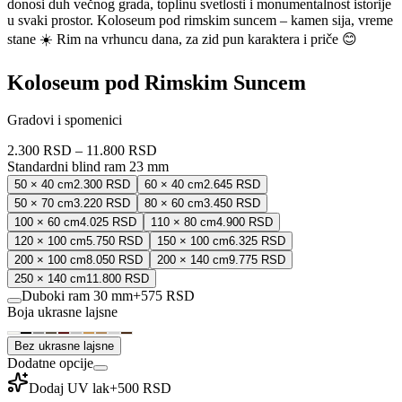
donosi duh večnog grada, toplinu svetlosti i monumentalnost istorije
u svaki prostor. Koloseum pod rimskim suncem – kamen sija, vreme
stane ☀️ Rim na vrhuncu dana, za zid pun karaktera i priče 😊
Koloseum pod Rimskim Suncem
Gradovi i spomenici
2.300 RSD
–
11.800 RSD
Standardni blind ram 23 mm
50 × 40 cm
2.300 RSD
60 × 40 cm
2.645 RSD
50 × 70 cm
3.220 RSD
80 × 60 cm
3.450 RSD
100 × 60 cm
4.025 RSD
110 × 80 cm
4.900 RSD
120 × 100 cm
5.750 RSD
150 × 100 cm
6.325 RSD
200 × 100 cm
8.050 RSD
200 × 140 cm
9.775 RSD
250 × 140 cm
11.800 RSD
Duboki ram 30 mm
+
575 RSD
Boja ukrasne lajsne
Bez ukrasne lajsne
Dodatne opcije
Dodaj UV lak
+
500 RSD