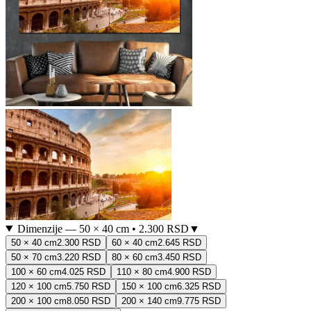
Dimenzije
—
50 × 40 cm
•
2.300 RSD
▼
50 × 40 cm
2.300 RSD
60 × 40 cm
2.645 RSD
50 × 70 cm
3.220 RSD
80 × 60 cm
3.450 RSD
100 × 60 cm
4.025 RSD
110 × 80 cm
4.900 RSD
120 × 100 cm
5.750 RSD
150 × 100 cm
6.325 RSD
200 × 100 cm
8.050 RSD
200 × 140 cm
9.775 RSD