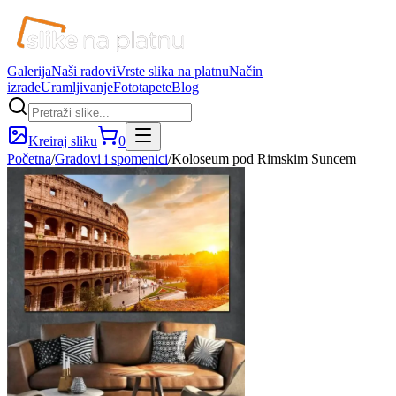
Galerija
Naši radovi
Vrste slika na platnu
Način
izrade
Uramljivanje
Fototapete
Blog
Kreiraj sliku
0
Početna
/
Gradovi i spomenici
/
Koloseum pod Rimskim Suncem