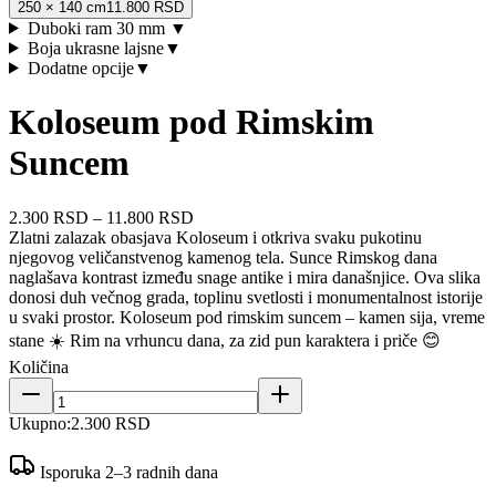
250 × 140 cm
11.800 RSD
Duboki ram 30 mm
▼
Boja ukrasne lajsne
▼
Dodatne opcije
▼
Koloseum pod Rimskim
Suncem
2.300 RSD
–
11.800 RSD
Zlatni zalazak obasjava Koloseum i otkriva svaku pukotinu
njegovog veličanstvenog kamenog tela. Sunce Rimskog dana
naglašava kontrast između snage antike i mira današnjice. Ova slika
donosi duh večnog grada, toplinu svetlosti i monumentalnost istorije
u svaki prostor. Koloseum pod rimskim suncem – kamen sija, vreme
stane ☀️ Rim na vrhuncu dana, za zid pun karaktera i priče 😊
Količina
Ukupno:
2.300 RSD
Isporuka 2–3 radnih dana