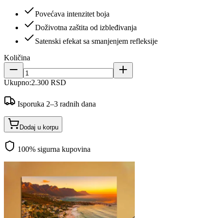
Povećava intenzitet boja
Doživotna zaštita od izbleđivanja
Satenski efekat sa smanjenjem refleksije
Količina
Ukupno:
2.300 RSD
Isporuka 2–3 radnih dana
Dodaj u korpu
100% sigurna kupovina