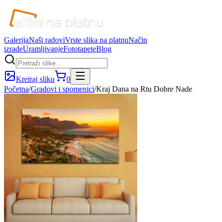
Galerija
Naši radovi
Vrste slika na platnu
Način
izrade
Uramljivanje
Fototapete
Blog
Kreiraj sliku
0
Početna
/
Gradovi i spomenici
/
Kraj Dana na Rtu Dobre Nade