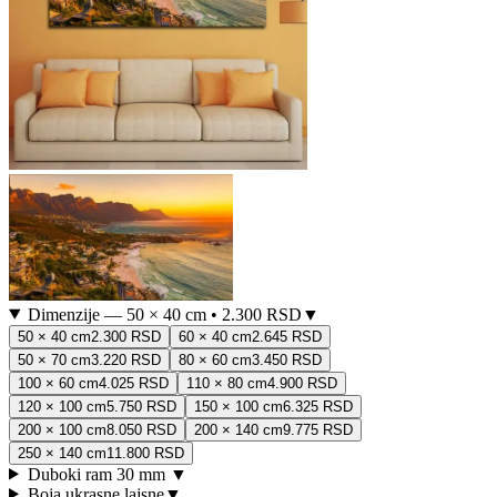
Dimenzije
—
50 × 40 cm
•
2.300 RSD
▼
50 × 40 cm
2.300 RSD
60 × 40 cm
2.645 RSD
50 × 70 cm
3.220 RSD
80 × 60 cm
3.450 RSD
100 × 60 cm
4.025 RSD
110 × 80 cm
4.900 RSD
120 × 100 cm
5.750 RSD
150 × 100 cm
6.325 RSD
200 × 100 cm
8.050 RSD
200 × 140 cm
9.775 RSD
250 × 140 cm
11.800 RSD
Duboki ram 30 mm
▼
Boja ukrasne lajsne
▼