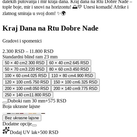
dalekih putovanja i mir kraja dana. Kraj dana na Rtu Dobre Nade –
tople boje, mir i snovi na horizontu! 🌅💛 Unesi komadić Afrike i
zlatnog smiraja u svoj dom! ✨🌍
Kraj Dana na Rtu Dobre Nade
Gradovi i spomenici
2.300 RSD
–
11.800 RSD
Standardni blind ram 23 mm
50 × 40 cm
2.300 RSD
60 × 40 cm
2.645 RSD
50 × 70 cm
3.220 RSD
80 × 60 cm
3.450 RSD
100 × 60 cm
4.025 RSD
110 × 80 cm
4.900 RSD
120 × 100 cm
5.750 RSD
150 × 100 cm
6.325 RSD
200 × 100 cm
8.050 RSD
200 × 140 cm
9.775 RSD
250 × 140 cm
11.800 RSD
Duboki ram 30 mm
+
575 RSD
Boja ukrasne lajsne
Bez ukrasne lajsne
Dodatne opcije
Dodaj UV lak
+
500 RSD