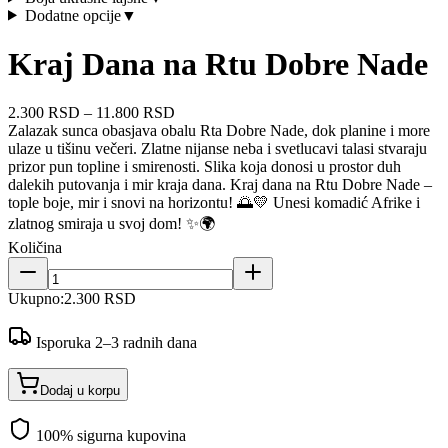
Dodatne opcije
▼
Kraj Dana na Rtu Dobre Nade
2.300 RSD
–
11.800 RSD
Zalazak sunca obasjava obalu Rta Dobre Nade, dok planine i more
ulaze u tišinu večeri. Zlatne nijanse neba i svetlucavi talasi stvaraju
prizor pun topline i smirenosti. Slika koja donosi u prostor duh
dalekih putovanja i mir kraja dana. Kraj dana na Rtu Dobre Nade –
tople boje, mir i snovi na horizontu! 🌅💛 Unesi komadić Afrike i
zlatnog smiraja u svoj dom! ✨🌍
Količina
Ukupno:
2.300 RSD
Isporuka 2–3 radnih dana
Dodaj u korpu
100% sigurna kupovina