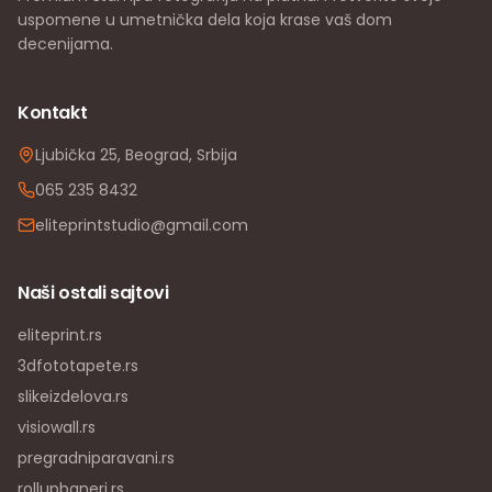
uspomene u umetnička dela koja krase vaš dom
decenijama.
Kontakt
Ljubička 25, Beograd, Srbija
065 235 8432
eliteprintstudio@gmail.com
Naši ostali sajtovi
eliteprint.rs
3dfototapete.rs
slikeizdelova.rs
visiowall.rs
pregradniparavani.rs
rollupbaneri.rs