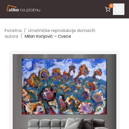
0
Početna
/
Umetničke reprodukcije domaćih
autora
/
Milan Konjović – Cveće