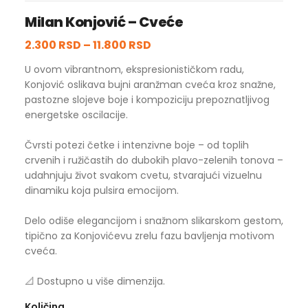
Milan Konjović – Cveće
2.300 RSD
–
11.800 RSD
U ovom vibrantnom, ekspresionističkom radu,
Konjović oslikava bujni aranžman cveća kroz snažne,
pastozne slojeve boje i kompoziciju prepoznatljivog
energetske oscilacije.
Čvrsti potezi četke i intenzivne boje – od toplih
crvenih i ružičastih do dubokih plavo-zelenih tonova –
udahnjuju život svakom cvetu, stvarajući vizuelnu
dinamiku koja pulsira emocijom.
Delo odiše elegancijom i snažnom slikarskom gestom,
tipično za Konjovićevu zrelu fazu bavljenja motivom
cveća.
📐 Dostupno u više dimenzija.
Količina