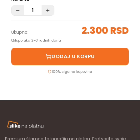
2.300 RSD
Ukupno:
Isporuka 2–3 radnih dana
DODAJ U KORPU
100% sigurna kupovina
Premium štampa fotografija na platnu. Pretvorite svoje