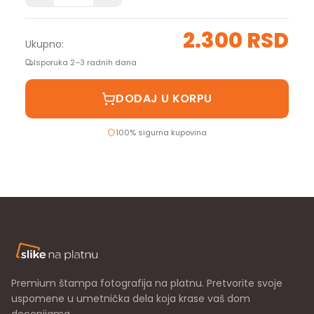
2.300 RSD
Ukupno:
Isporuka 2–3 radnih dana
DODAJ U KORPU
100% sigurna kupovina
Premium štampa fotografija na platnu. Pretvorite svoje
uspomene u umetnička dela koja krase vaš dom
decenijama.