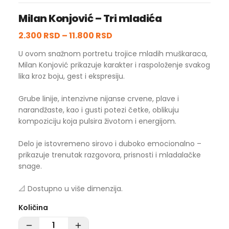
Milan Konjović – Tri mladića
2.300 RSD
–
11.800 RSD
U ovom snažnom portretu trojice mladih muškaraca,
Milan Konjović prikazuje karakter i raspoloženje svakog
lika kroz boju, gest i ekspresiju.
Grube linije, intenzivne nijanse crvene, plave i
narandžaste, kao i gusti potezi četke, oblikuju
kompoziciju koja pulsira životom i energijom.
Delo je istovremeno sirovo i duboko emocionalno –
prikazuje trenutak razgovora, prisnosti i mladalačke
snage.
📐 Dostupno u više dimenzija.
Količina