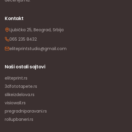
Kontakt
Ljubička 25, Beograd, Srbija
065 235 8432
eliteprintstudio@gmail.com
Naši ostali sajtovi
eliteprint.rs
3dfototapete.rs
slikeizdelova.rs
visiowall.rs
pregradniparavani.rs
rollupbaneri.rs