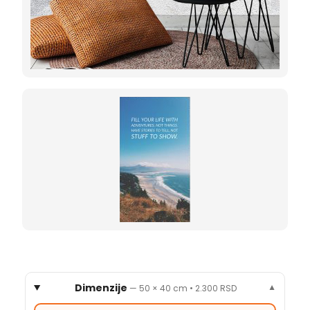
Dimenzije
—
50 × 40 cm
•
2.300 RSD
▼