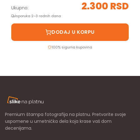
2.300 RSD
Ukupno:
Isporuka 2–3 radnih dana
DODAJ U KORPU
100% sigurna kupovina
Premium štampa fotografija na platnu. Pretvorite svoje
uspomene u umetnička dela koja krase vaš dom
decenijama.