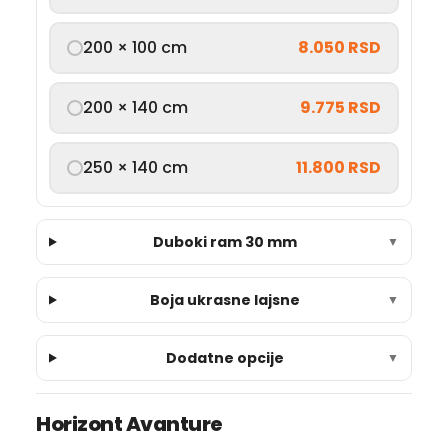
200 × 100 cm
8.050 RSD
200 × 140 cm
9.775 RSD
250 × 140 cm
11.800 RSD
Duboki ram 30 mm
▼
Boja ukrasne lajsne
▼
Dodatne opcije
▼
Horizont Avanture