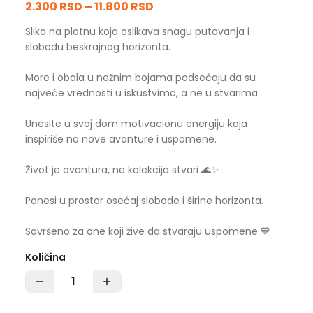
2.300 RSD
–
11.800 RSD
Slika na platnu koja oslikava snagu putovanja i
slobodu beskrajnog horizonta.
More i obala u nežnim bojama podsećaju da su
najveće vrednosti u iskustvima, a ne u stvarima.
Unesite u svoj dom motivacionu energiju koja
inspiriše na nove avanture i uspomene.
Život je avantura, ne kolekcija stvari 🌊✨
Ponesi u prostor osećaj slobode i širine horizonta.
Savršeno za one koji žive da stvaraju uspomene 💙
Količina