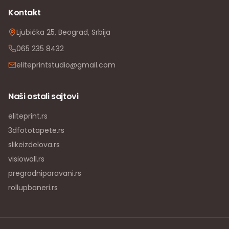
Kontakt
Ljubička 25, Beograd, Srbija
065 235 8432
eliteprintstudio@gmail.com
Naši ostali sajtovi
eliteprint.rs
3dfototapete.rs
slikeizdelova.rs
visiowall.rs
pregradniparavani.rs
rollupbaneri.rs