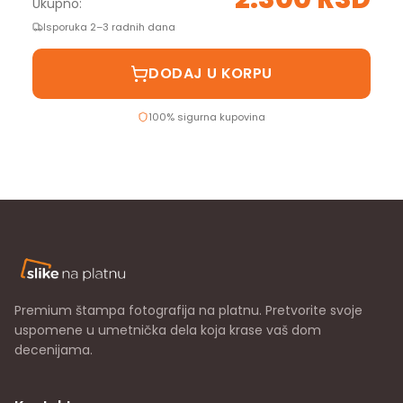
Ukupno:
Isporuka 2–3 radnih dana
DODAJ U KORPU
100% sigurna kupovina
Premium štampa fotografija na platnu. Pretvorite svoje
uspomene u umetnička dela koja krase vaš dom
decenijama.