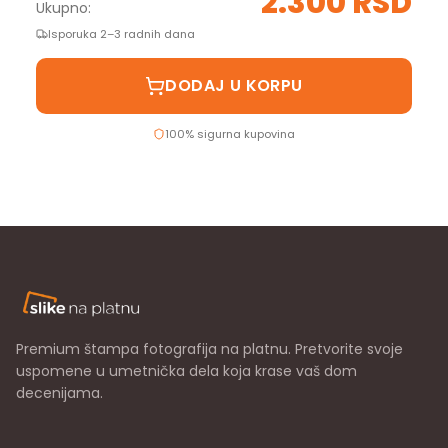
2.300 RSD
Ukupno:
Isporuka 2–3 radnih dana
DODAJ U KORPU
100% sigurna kupovina
Premium štampa fotografija na platnu. Pretvorite svoje
uspomene u umetnička dela koja krase vaš dom
decenijama.