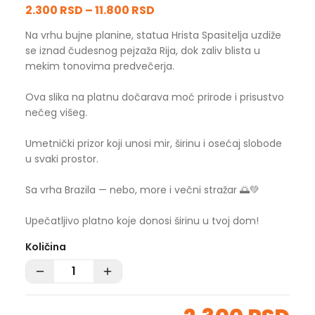
2.300 RSD
–
11.800 RSD
Na vrhu bujne planine, statua Hrista Spasitelja uzdiže
se iznad čudesnog pejzaža Rija, dok zaliv blista u
mekim tonovima predvečerja.
Ova slika na platnu dočarava moć prirode i prisustvo
nečeg višeg.
Umetnički prizor koji unosi mir, širinu i osećaj slobode
u svaki prostor.
Sa vrha Brazila — nebo, more i večni stražar 🌅💚
Upečatljivo platno koje donosi širinu u tvoj dom!
Količina