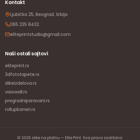
Kontakt
Ljubička 25, Beograd, Srbija
065 235 8432
eliteprintstudio@gmail.com
Naši ostali sajtovi
eliteprint.rs
3dfototapete.rs
slikeizdelova.rs
visiowall.rs
pregradniparavani.rs
rollupbaneri.rs
©
2026
slike na platnu — Elite Print. Sva prava zadržana.