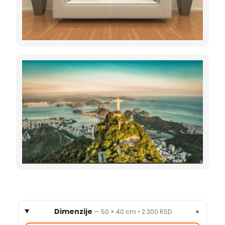
Dimenzije
—
50 × 40 cm
•
2.300 RSD
▼