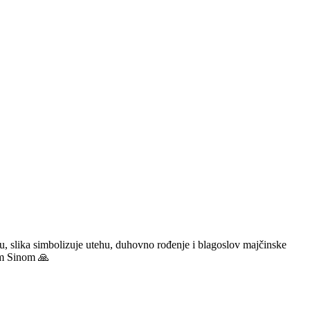
, slika simbolizuje utehu, duhovno rođenje i blagoslov majčinske
nim Sinom 🙏