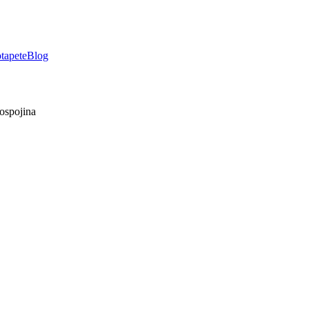
tapete
Blog
ospojina