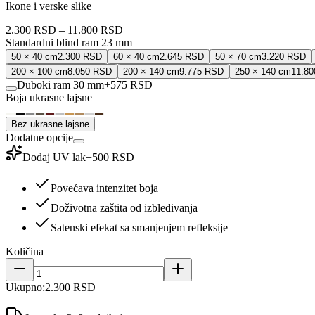
Ikone i verske slike
2.300 RSD
–
11.800 RSD
Standardni blind ram 23 mm
50 × 40 cm
2.300 RSD
60 × 40 cm
2.645 RSD
50 × 70 cm
3.220 RSD
200 × 100 cm
8.050 RSD
200 × 140 cm
9.775 RSD
250 × 140 cm
11.8
Duboki ram 30 mm
+
575 RSD
Boja ukrasne lajsne
Bez ukrasne lajsne
Dodatne opcije
Dodaj UV lak
+
500 RSD
Povećava intenzitet boja
Doživotna zaštita od izbleđivanja
Satenski efekat sa smanjenjem refleksije
Količina
Ukupno:
2.300 RSD