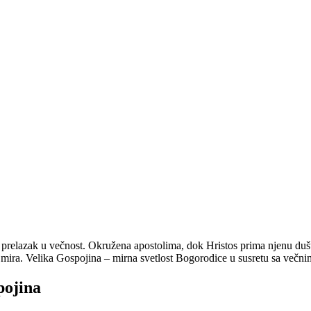
prelazak u večnost. Okružena apostolima, dok Hristos prima njenu dušu
og mira. Velika Gospojina – mirna svetlost Bogorodice u susretu sa več
pojina