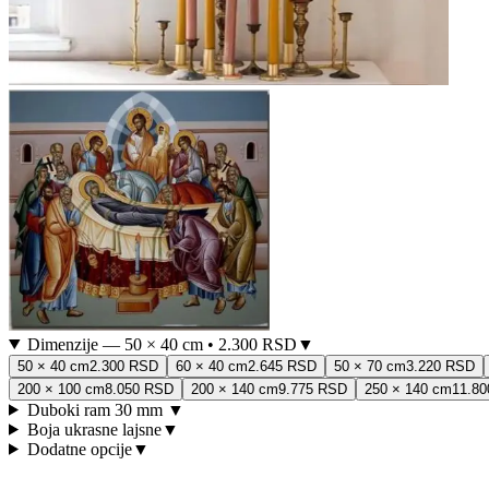
Dimenzije
—
50 × 40 cm
•
2.300 RSD
▼
50 × 40 cm
2.300 RSD
60 × 40 cm
2.645 RSD
50 × 70 cm
3.220 RSD
200 × 100 cm
8.050 RSD
200 × 140 cm
9.775 RSD
250 × 140 cm
11.8
Duboki ram 30 mm
▼
Boja ukrasne lajsne
▼
Dodatne opcije
▼