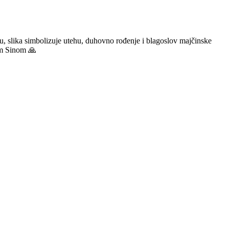
, slika simbolizuje utehu, duhovno rođenje i blagoslov majčinske
nim Sinom 🙏