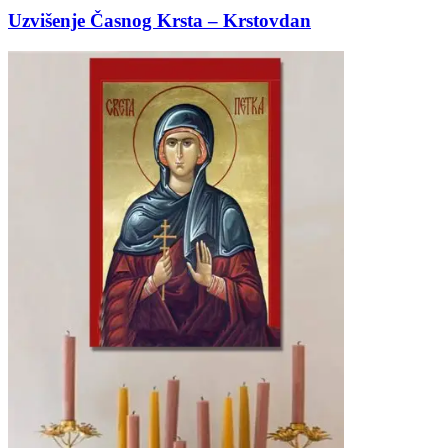
Uzvišenje Časnog Krsta – Krstovdan