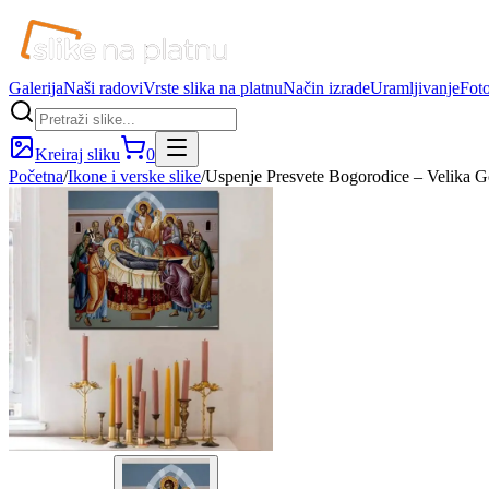
Galerija
Naši radovi
Vrste slika na platnu
Način izrade
Uramljivanje
Foto
Kreiraj sliku
0
Početna
/
Ikone i verske slike
/
Uspenje Presvete Bogorodice – Velika G