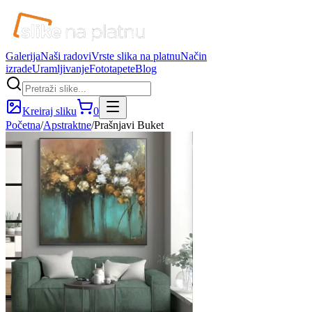
Galerija
Naši radovi
Vrste slika na platnu
Način
izrade
Uramljivanje
Fototapete
Blog
Kreiraj sliku
0
Početna
/
Apstraktne
/
Prašnjavi Buket