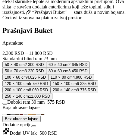
efekat starinske lepote sa modernim apstraktnim pristupom. Ova
slika je savršen dodatak enterijerima koji teže toplini, stilu i
izražajnosti. 🌾 “Prašnjavi Buket” — stara duša u novim bojama.
Cvetovi iz snova na platnu za tvoj prostor.
Prašnjavi Buket
Apstraktne
2.300 RSD
–
11.800 RSD
Standardni blind ram 23 mm
50 × 40 cm
2.300 RSD
60 × 40 cm
2.645 RSD
50 × 70 cm
3.220 RSD
80 × 60 cm
3.450 RSD
100 × 60 cm
4.025 RSD
110 × 80 cm
4.900 RSD
120 × 100 cm
5.750 RSD
150 × 100 cm
6.325 RSD
200 × 100 cm
8.050 RSD
200 × 140 cm
9.775 RSD
250 × 140 cm
11.800 RSD
Duboki ram 30 mm
+
575 RSD
Boja ukrasne lajsne
Bez ukrasne lajsne
Dodatne opcije
Dodaj UV lak
+
500 RSD