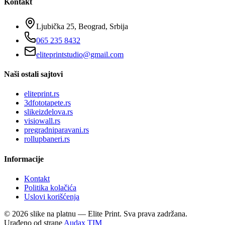
Kontakt
Ljubička 25, Beograd, Srbija
065 235 8432
eliteprintstudio@gmail.com
Naši ostali sajtovi
eliteprint.rs
3dfototapete.rs
slikeizdelova.rs
visiowall.rs
pregradniparavani.rs
rollupbaneri.rs
Informacije
Kontakt
Politika kolačića
Uslovi korišćenja
©
2026
slike na platnu — Elite Print. Sva prava zadržana.
Urađeno od strane
Audax TIM