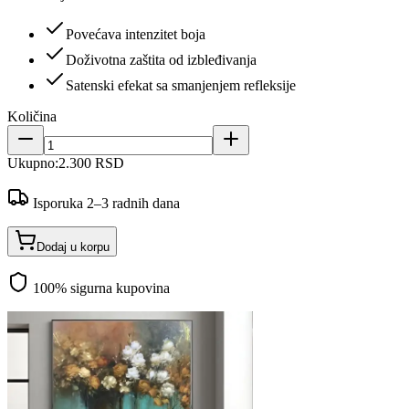
Povećava intenzitet boja
Doživotna zaštita od izbleđivanja
Satenski efekat sa smanjenjem refleksije
Količina
Ukupno:
2.300 RSD
Isporuka 2–3 radnih dana
Dodaj u korpu
100% sigurna kupovina