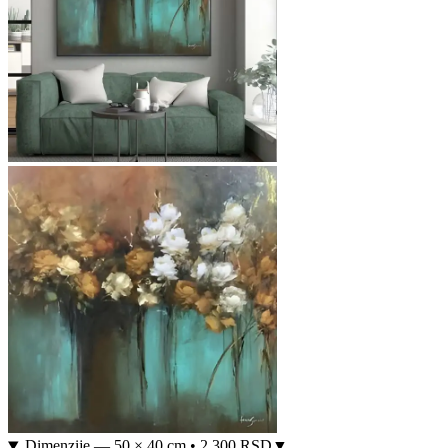
Dimenzije
—
50 × 40 cm
•
2.300 RSD
▼