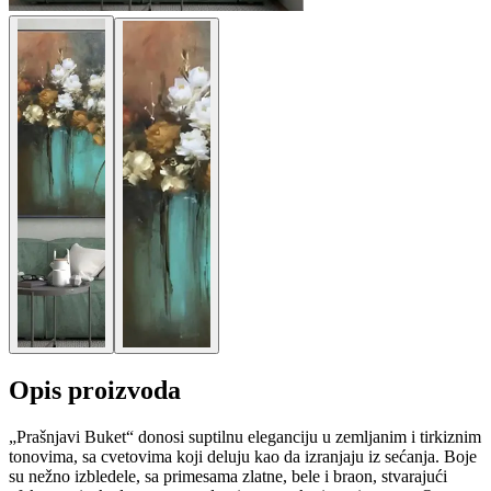
Opis proizvoda
„Prašnjavi Buket“ donosi suptilnu eleganciju u zemljanim i tirkiznim
tonovima, sa cvetovima koji deluju kao da izranjaju iz sećanja. Boje
su nežno izbledele, sa primesama zlatne, bele i braon, stvarajući