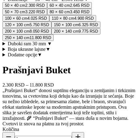
50 × 40 cm
2.300 RSD
60 × 40 cm
2.645 RSD
50 × 70 cm
3.220 RSD
80 × 60 cm
3.450 RSD
100 × 60 cm
4.025 RSD
110 × 80 cm
4.900 RSD
120 × 100 cm
5.750 RSD
150 × 100 cm
6.325 RSD
200 × 100 cm
8.050 RSD
200 × 140 cm
9.775 RSD
250 × 140 cm
11.800 RSD
Duboki ram 30 mm
▼
Boja ukrasne lajsne
▼
Dodatne opcije
▼
Prašnjavi Buket
2.300 RSD
–
11.800 RSD
„Prašnjavi Buket“ donosi suptilnu eleganciju u zemljanim i tirkiznim
tonovima, sa cvetovima koji deluju kao da izranjaju iz sećanja. Boje
su nežno izbledele, sa primesama zlatne, bele i braon, stvarajući
efekat starinske lepote sa modernim apstraktnim pristupom. Ova
slika je savršen dodatak enterijerima koji teže toplini, stilu i
izražajnosti. 🌾 “Prašnjavi Buket” — stara duša u novim bojama.
Cvetovi iz snova na platnu za tvoj prostor.
Količina