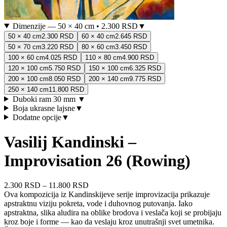
Dimenzije
—
50 × 40 cm
•
2.300 RSD
▼
50 × 40 cm
2.300 RSD
60 × 40 cm
2.645 RSD
50 × 70 cm
3.220 RSD
80 × 60 cm
3.450 RSD
100 × 60 cm
4.025 RSD
110 × 80 cm
4.900 RSD
120 × 100 cm
5.750 RSD
150 × 100 cm
6.325 RSD
200 × 100 cm
8.050 RSD
200 × 140 cm
9.775 RSD
250 × 140 cm
11.800 RSD
Duboki ram 30 mm
▼
Boja ukrasne lajsne
▼
Dodatne opcije
▼
Vasilij Kandinski –
Improvisation 26 (Rowing)
2.300 RSD
–
11.800 RSD
Ova kompozicija iz Kandinskijeve serije improvizacija prikazuje
apstraktnu viziju pokreta, vode i duhovnog putovanja. Iako
apstraktna, slika aludira na oblike brodova i veslača koji se probijaju
kroz boje i forme — kao da veslaju kroz unutrašnji svet umetnika.