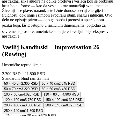
apstraktna, slika aludira na oblike brodova i veslača koji se probijaju
kroz boje i forme — kao da veslaju kroz unutrašnji svet umetnika.
Žive nijanse plave, narandžaste i žute donose osećaj energije i
fluidnosti, dok linije i simboli evociraju ritam, snagu i intuiciju. Ovo
delo ne opisuje prizor — ono ga oseća i prenosi u apstraktnom
jeziku boja. 🖼️ Dostupno u različitim dimenzijama, pogodno za
savremene prostore, umetničke enterijere i sve ljubitelje ekspresivne
apstrakcije.
Vasilij Kandinski – Improvisation 26
(Rowing)
Umetničke reprodukcije
2.300 RSD
–
11.800 RSD
Standardni blind ram 23 mm
50 × 40 cm
2.300 RSD
60 × 40 cm
2.645 RSD
50 × 70 cm
3.220 RSD
80 × 60 cm
3.450 RSD
100 × 60 cm
4.025 RSD
110 × 80 cm
4.900 RSD
120 × 100 cm
5.750 RSD
150 × 100 cm
6.325 RSD
200 × 100 cm
8.050 RSD
200 × 140 cm
9.775 RSD
250 × 140 cm
11.800 RSD
Duboki ram 30 mm
+
575 RSD