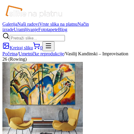
Galerija
Naši radovi
Vrste slika na platnu
Način
izrade
Uramljivanje
Fototapete
Blog
Kreiraj sliku
0
Početna
/
Umetničke reprodukcije
/
Vasilij Kandinski – Improvisation
26 (Rowing)