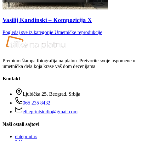
Vasilij Kandinski – Kompozicija X
Pogledaj sve iz kategorije
Umetničke reprodukcije
Premium štampa fotografija na platnu. Pretvorite svoje uspomene u
umetnička dela koja krase vaš dom decenijama.
Kontakt
Ljubička 25, Beograd, Srbija
065 235 8432
eliteprintstudio@gmail.com
Naši ostali sajtovi
eliteprint.rs