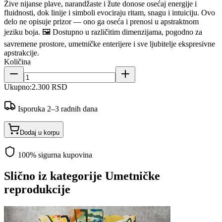
Žive nijanse plave, narandžaste i žute donose osećaj energije i
fluidnosti, dok linije i simboli evociraju ritam, snagu i intuiciju. Ovo
delo ne opisuje prizor — ono ga oseća i prenosi u apstraktnom
jeziku boja. 🖼️ Dostupno u različitim dimenzijama, pogodno za
savremene prostore, umetničke enterijere i sve ljubitelje ekspresivne
apstrakcije.
Količina
Ukupno:
2.300 RSD
Isporuka 2–3 radnih dana
Dodaj u korpu
100% sigurna kupovina
Slično iz kategorije
Umetničke
reprodukcije