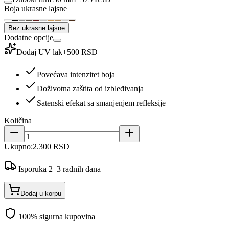
Boja ukrasne lajsne
Bez ukrasne lajsne
Dodatne opcije
Dodaj UV lak
+
500 RSD
Povećava intenzitet boja
Doživotna zaštita od izbleđivanja
Satenski efekat sa smanjenjem refleksije
Količina
Ukupno:
2.300 RSD
Isporuka 2–3 radnih dana
Dodaj u korpu
100% sigurna kupovina