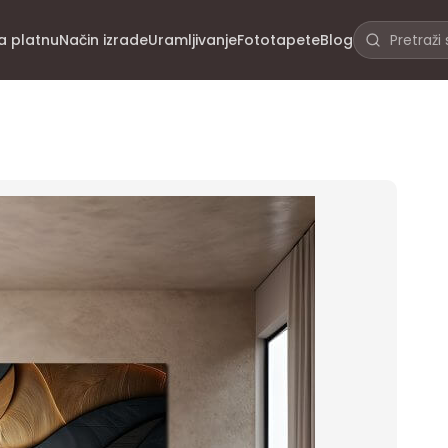
na platnu
Način izrade
Uramljivanje
Fototapete
Blog