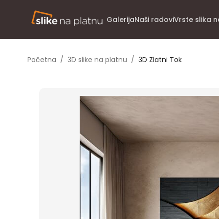
Galerija
Naši radovi
Vrste slika 
Početna
/
3D slike na platnu
/
3D Zlatni Tok