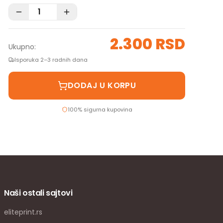
2.300 RSD
Ukupno:
Isporuka 2–3 radnih dana
DODAJ U KORPU
100% sigurna kupovina
Naši ostali sajtovi
eliteprint.rs