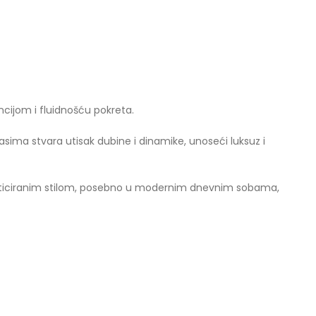
ncijom i fluidnošću pokreta.
sima stvara utisak dubine i dinamike, unoseći luksuz i
ofisticiranim stilom, posebno u modernim dnevnim sobama,