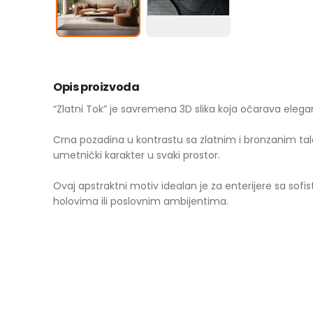
Opis proizvoda
“Zlatni Tok” je savremena 3D slika koja očarava elega
Crna pozadina u kontrastu sa zlatnim i bronzanim tala
umetnički karakter u svaki prostor.
Ovaj apstraktni motiv idealan je za enterijere sa s
holovima ili poslovnim ambijentima.