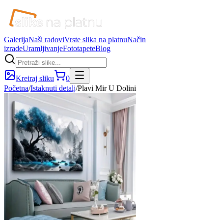
Galerija
Naši radovi
Vrste slika na platnu
Način
izrade
Uramljivanje
Fototapete
Blog
Kreiraj sliku
0
Početna
/
Istaknuti detalj
/
Plavi Mir U Dolini