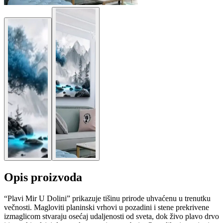
Opis proizvoda
“Plavi Mir U Dolini” prikazuje tišinu prirode uhvaćenu u trenutku
večnosti. Magloviti planinski vrhovi u pozadini i stene prekrivene
izmaglicom stvaraju osećaj udaljenosti od sveta, dok živo plavo drvo