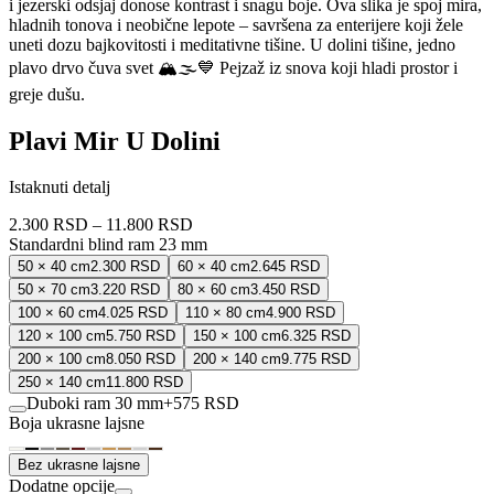
i jezerski odsjaj donose kontrast i snagu boje. Ova slika je spoj mira,
hladnih tonova i neobične lepote – savršena za enterijere koji žele
uneti dozu bajkovitosti i meditativne tišine. U dolini tišine, jedno
plavo drvo čuva svet 🏔️🌫️💙 Pejzaž iz snova koji hladi prostor i
greje dušu.
Plavi Mir U Dolini
Istaknuti detalj
2.300 RSD
–
11.800 RSD
Standardni blind ram 23 mm
50 × 40 cm
2.300 RSD
60 × 40 cm
2.645 RSD
50 × 70 cm
3.220 RSD
80 × 60 cm
3.450 RSD
100 × 60 cm
4.025 RSD
110 × 80 cm
4.900 RSD
120 × 100 cm
5.750 RSD
150 × 100 cm
6.325 RSD
200 × 100 cm
8.050 RSD
200 × 140 cm
9.775 RSD
250 × 140 cm
11.800 RSD
Duboki ram 30 mm
+
575 RSD
Boja ukrasne lajsne
Bez ukrasne lajsne
Dodatne opcije