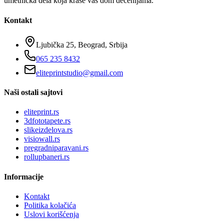
umetnička dela koja krase vaš dom decenijama.
Kontakt
Ljubička 25, Beograd, Srbija
065 235 8432
eliteprintstudio@gmail.com
Naši ostali sajtovi
eliteprint.rs
3dfototapete.rs
slikeizdelova.rs
visiowall.rs
pregradniparavani.rs
rollupbaneri.rs
Informacije
Kontakt
Politika kolačića
Uslovi korišćenja