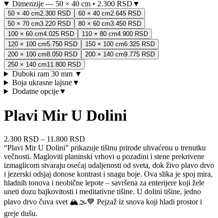
Dimenzije
—
50 × 40 cm
•
2.300 RSD
▼
50 × 40 cm
2.300 RSD
60 × 40 cm
2.645 RSD
50 × 70 cm
3.220 RSD
80 × 60 cm
3.450 RSD
100 × 60 cm
4.025 RSD
110 × 80 cm
4.900 RSD
120 × 100 cm
5.750 RSD
150 × 100 cm
6.325 RSD
200 × 100 cm
8.050 RSD
200 × 140 cm
9.775 RSD
250 × 140 cm
11.800 RSD
Duboki ram 30 mm
▼
Boja ukrasne lajsne
▼
Dodatne opcije
▼
Plavi Mir U Dolini
2.300 RSD
–
11.800 RSD
“Plavi Mir U Dolini” prikazuje tišinu prirode uhvaćenu u trenutku
večnosti. Magloviti planinski vrhovi u pozadini i stene prekrivene
izmaglicom stvaraju osećaj udaljenosti od sveta, dok živo plavo drvo
i jezerski odsjaj donose kontrast i snagu boje. Ova slika je spoj mira,
hladnih tonova i neobične lepote – savršena za enterijere koji žele
uneti dozu bajkovitosti i meditativne tišine. U dolini tišine, jedno
plavo drvo čuva svet 🏔️🌫️💙 Pejzaž iz snova koji hladi prostor i
greje dušu.