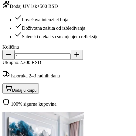
Dodaj UV lak
+
500 RSD
Povećava intenzitet boja
Doživotna zaštita od izbleđivanja
Satenski efekat sa smanjenjem refleksije
Količina
Ukupno:
2.300 RSD
Isporuka 2–3 radnih dana
Dodaj u korpu
100% sigurna kupovina