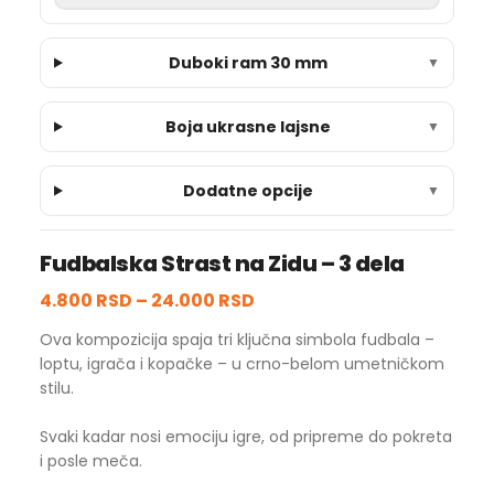
Duboki ram 30 mm
▼
Boja ukrasne lajsne
▼
Dodatne opcije
▼
Fudbalska Strast na Zidu – 3 dela
4.800 RSD
–
24.000 RSD
Ova kompozicija spaja tri ključna simbola fudbala –
loptu, igrača i kopačke – u crno-belom umetničkom
stilu.
Svaki kadar nosi emociju igre, od pripreme do pokreta
i posle meča.