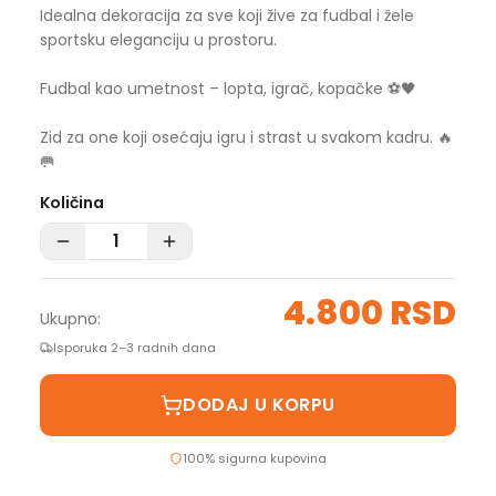
Idealna dekoracija za sve koji žive za fudbal i žele
sportsku eleganciju u prostoru.
Fudbal kao umetnost – lopta, igrač, kopačke ⚽🖤
Zid za one koji osećaju igru i strast u svakom kadru. 🔥
🥅
Količina
4.800 RSD
Ukupno:
Isporuka 2–3 radnih dana
DODAJ U KORPU
100% sigurna kupovina