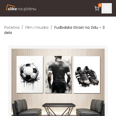
0
Početna
/
Film i muzika
/
Fudbalska Strast na Zidu – 3
dela