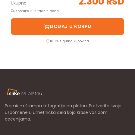
2.300 RSD
Ukupno:
Isporuka 2–3 radnih dana
DODAJ U KORPU
100% sigurna kupovina
Premium štampa fotografija na platnu. Pretvorite svoje
uspomene u umetnička dela koja krase vaš dom
decenijama.