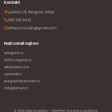
Kontakt
Ljubička 25, Beograd, Srbija
065 235 8432
eliteprintstudio@gmail.com
Naši ostali sajtovi
eliteprint.rs
3dfototapete.rs
slikeizdelova.rs
visiowall.rs
pregradniparavani.rs
rollupbaneri.rs
©
2026
slike na platnu — Elite Print. Sva prava zadržana.