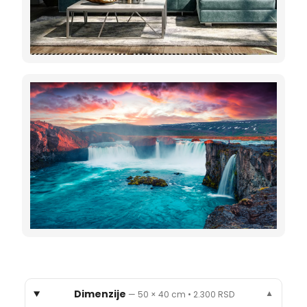
Dimenzije
—
50 × 40 cm
•
2.300 RSD
▼