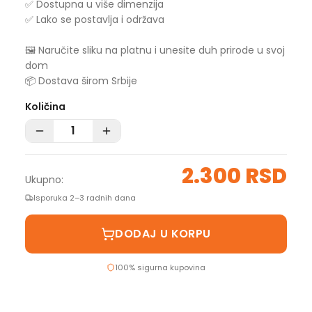
✅ Dostupna u više dimenzija
✅ Lako se postavlja i održava
🖼️ Naručite sliku na platnu i unesite duh prirode u svoj
dom
📦 Dostava širom Srbije
Količina
2.300 RSD
Ukupno:
Isporuka 2–3 radnih dana
DODAJ U KORPU
100% sigurna kupovina