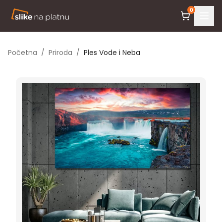
0
Početna
/
Priroda
/
Ples Vode i Neba