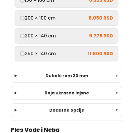
150 × 100 cm
6.325 RSD
200 × 100 cm
8.050 RSD
200 × 140 cm
9.775 RSD
250 × 140 cm
11.800 RSD
Duboki ram 30 mm
▼
Boja ukrasne lajsne
▼
Dodatne opcije
▼
Ples Vode i Neba