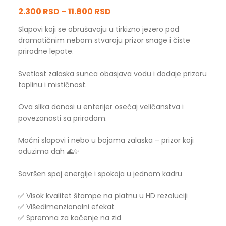
2.300 RSD
–
11.800 RSD
Slapovi koji se obrušavaju u tirkizno jezero pod
dramatičnim nebom stvaraju prizor snage i čiste
prirodne lepote.
Svetlost zalaska sunca obasjava vodu i dodaje prizoru
toplinu i mističnost.
Ova slika donosi u enterijer osećaj veličanstva i
povezanosti sa prirodom.
Moćni slapovi i nebo u bojama zalaska – prizor koji
oduzima dah 🌊✨
Savršen spoj energije i spokoja u jednom kadru
✅ Visok kvalitet štampe na platnu u HD rezoluciji
✅ Višedimenzionalni efekat
✅ Spremna za kačenje na zid