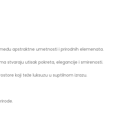
između apstraktne umetnosti i prirodnih elemenata.
vima stvaraju utisak pokreta, elegancije i smirenosti.
store koji teže luksuzu u suptilnom izrazu.
rirode.