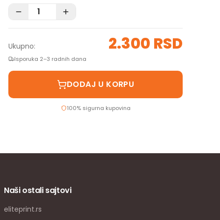
2.300 RSD
Ukupno:
Isporuka 2–3 radnih dana
DODAJ U KORPU
100% sigurna kupovina
Naši ostali sajtovi
eliteprint.rs