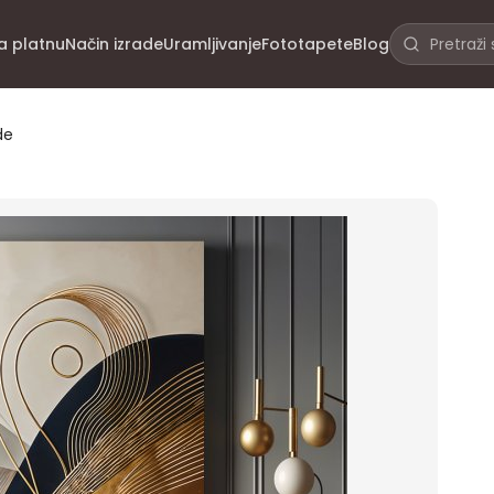
na platnu
Način izrade
Uramljivanje
Fototapete
Blog
de