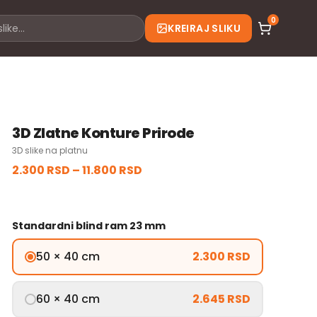
0
KREIRAJ SLIKU
3D Zlatne Konture Prirode
3D slike na platnu
2.300 RSD
–
11.800 RSD
Standardni blind ram 23 mm
50 × 40 cm
2.300 RSD
60 × 40 cm
2.645 RSD