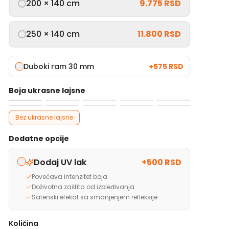
200 × 140 cm
9.775 RSD
250 × 140 cm
11.800 RSD
Duboki ram 30 mm
+
575 RSD
Boja ukrasne lajsne
Bez ukrasne lajsne
Dodatne opcije
Dodaj UV lak
+
500 RSD
Povećava intenzitet boja
Doživotna zaštita od izbleđivanja
Satenski efekat sa smanjenjem refleksije
Količina