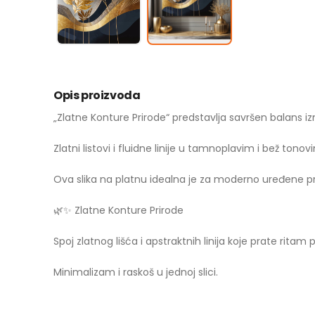
Opis proizvoda
„Zlatne Konture Prirode“ predstavlja savršen balans 
Zlatni listovi i fluidne linije u tamnoplavim i bež tono
Ova slika na platnu idealna je za moderno uređene pro
🌿✨ Zlatne Konture Prirode
Spoj zlatnog lišća i apstraktnih linija koje prate ritam p
Minimalizam i raskoš u jednoj slici.