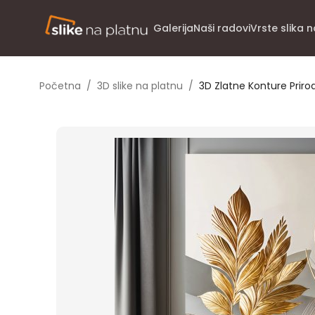
Galerija
Naši radovi
Vrste slika 
Početna
/
3D slike na platnu
/
3D Zlatne Konture Priro