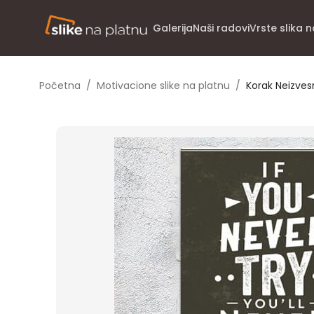
Galerija
Naši radovi
Vrste slika 
Početna
/
Motivacione slike na platnu
/
Korak Neizves