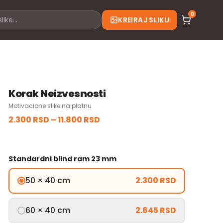
0
KREIRAJ SLIKU
Korak Neizvesnosti
Motivacione slike na platnu
2.300 RSD
–
11.800 RSD
Standardni blind ram 23 mm
50 × 40 cm
2.300 RSD
60 × 40 cm
2.645 RSD