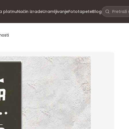
na platnu
Način izrade
Uramljivanje
Fototapete
Blog
nosti