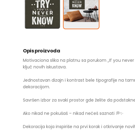
Opis proizvoda
Motivaciona slika na platnu sa porukom „If you never 
ključ novih iskustava.
Jednostavan dizajn i kontrast bele tipografije na ta
dekoracijom.
Savršen izbor za svaki prostor gde želite da podstakne
Ako nikad ne pokušaš – nikad nećeš saznati 💭✨
Dekoracija koja inspiriše na prvi korak i otkrivanje no