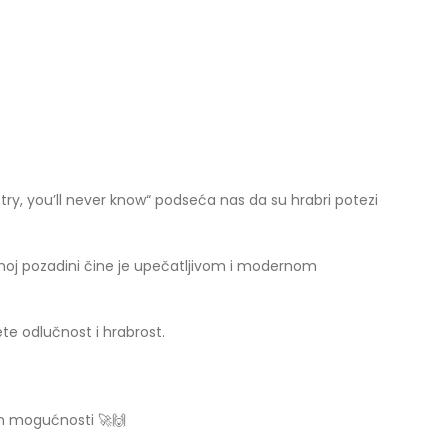
try, you’ll never know“ podseća nas da su hrabri potezi
mnoj pozadini čine je upečatljivom i modernom
te odlučnost i hrabrost.
vih mogućnosti 🚀🙌