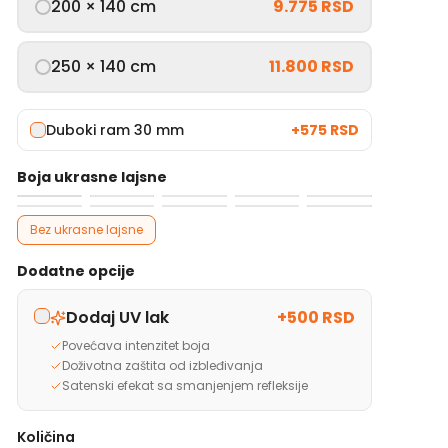
200 × 140 cm
9.775 RSD
250 × 140 cm
11.800 RSD
Duboki ram 30 mm
+
575 RSD
Boja ukrasne lajsne
Bez ukrasne lajsne
Dodatne opcije
Dodaj UV lak
+
500 RSD
Povećava intenzitet boja
Doživotna zaštita od izbleđivanja
Satenski efekat sa smanjenjem refleksije
Količina