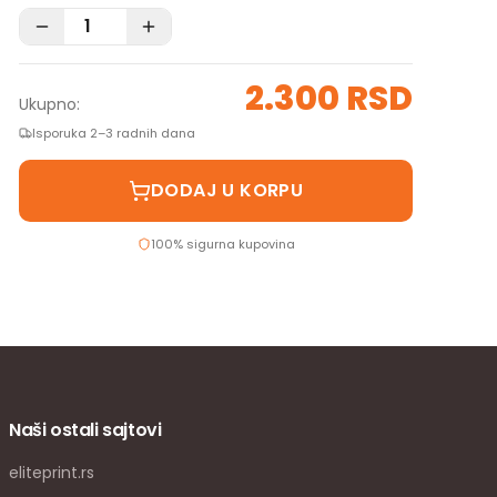
2.300 RSD
Ukupno:
Isporuka 2–3 radnih dana
DODAJ U KORPU
100% sigurna kupovina
Naši ostali sajtovi
eliteprint.rs