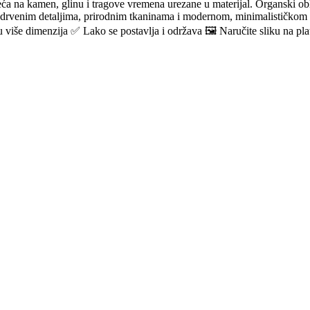
a na kamen, glinu i tragove vremena urezane u materijal. Organski oblici 
sa drvenim detaljima, prirodnim tkaninama i modernom, minimalističkom
iše dimenzija ✅ Lako se postavlja i održava 🖼️ Naručite sliku na pla