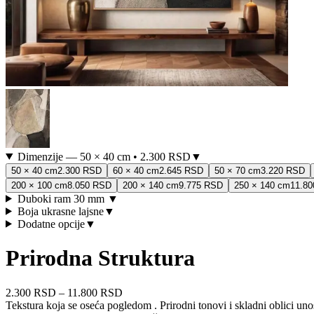
Dimenzije
—
50 × 40 cm
•
2.300 RSD
▼
50 × 40 cm
2.300 RSD
60 × 40 cm
2.645 RSD
50 × 70 cm
3.220 RSD
200 × 100 cm
8.050 RSD
200 × 140 cm
9.775 RSD
250 × 140 cm
11.8
Duboki ram 30 mm
▼
Boja ukrasne lajsne
▼
Dodatne opcije
▼
Prirodna Struktura
2.300 RSD
–
11.800 RSD
Tekstura koja se oseća pogledom . Prirodni tonovi i skladni oblici uno