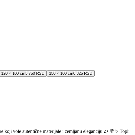
120 × 100 cm
5.750 RSD
150 × 100 cm
6.325 RSD
ere koji vole autentične materijale i zemljanu eleganciju 🌿 🤎✨ Topli