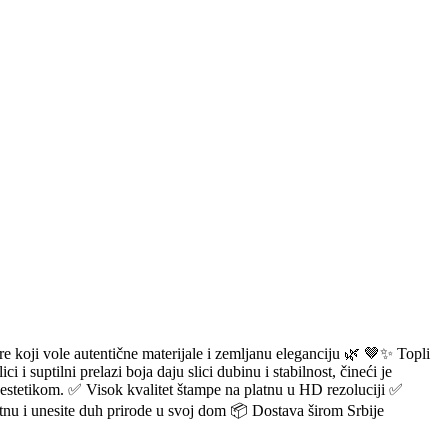
ere koji vole autentične materijale i zemljanu eleganciju 🌿 🤎✨ Topli
i suptilni prelazi boja daju slici dubinu i stabilnost, čineći je
 estetikom. ✅ Visok kvalitet štampe na platnu u HD rezoluciji ✅
tnu i unesite duh prirode u svoj dom 📦 Dostava širom Srbije