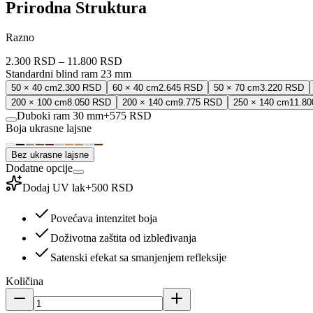
Prirodna Struktura
Razno
2.300 RSD
–
11.800 RSD
Standardni blind ram 23 mm
50 × 40 cm
2.300 RSD
60 × 40 cm
2.645 RSD
50 × 70 cm
3.220 RSD
200 × 100 cm
8.050 RSD
200 × 140 cm
9.775 RSD
250 × 140 cm
11.8
Duboki ram 30 mm
+
575 RSD
Boja ukrasne lajsne
Bez ukrasne lajsne
Dodatne opcije
Dodaj UV lak
+
500 RSD
Povećava intenzitet boja
Doživotna zaštita od izbleđivanja
Satenski efekat sa smanjenjem refleksije
Količina