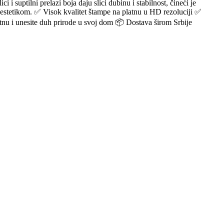
i suptilni prelazi boja daju slici dubinu i stabilnost, čineći je
 estetikom. ✅ Visok kvalitet štampe na platnu u HD rezoluciji ✅
tnu i unesite duh prirode u svoj dom 📦 Dostava širom Srbije