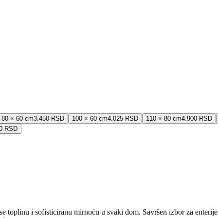
80 × 60 cm
3.450 RSD
100 × 60 cm
4.025 RSD
110 × 80 cm
4.900 RSD
00 RSD
se toplinu i sofisticiranu mirnoću u svaki dom. Savršen izbor za enterij