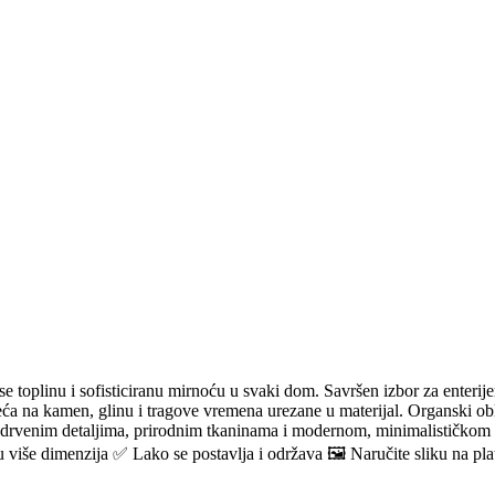
se toplinu i sofisticiranu mirnoću u svaki dom. Savršen izbor za enterij
a na kamen, glinu i tragove vremena urezane u materijal. Organski oblici 
sa drvenim detaljima, prirodnim tkaninama i modernom, minimalističkom
iše dimenzija ✅ Lako se postavlja i održava 🖼️ Naručite sliku na pla