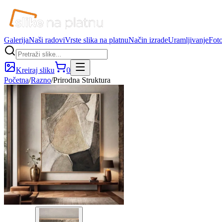
Galerija
Naši radovi
Vrste slika na platnu
Način izrade
Uramljivanje
Foto
Kreiraj sliku
0
Početna
/
Razno
/
Prirodna Struktura