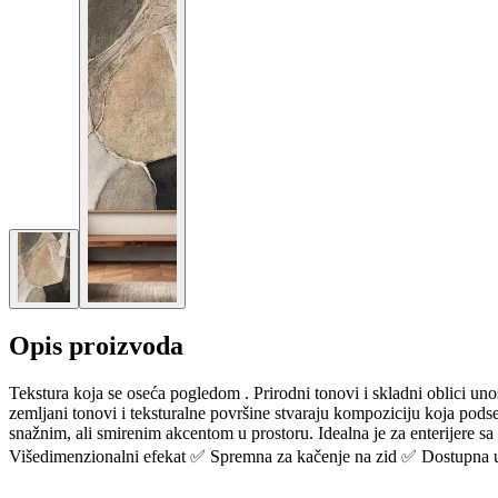
Opis proizvoda
Tekstura koja se oseća pogledom . Prirodni tonovi i skladni oblici uno
zemljani tonovi i teksturalne površine stvaraju kompoziciju koja podseć
snažnim, ali smirenim akcentom u prostoru. Idealna je za enterijere 
Višedimenzionalni efekat ✅ Spremna za kačenje na zid ✅ Dostupna u v