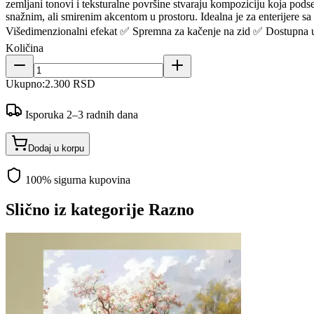
zemljani tonovi i teksturalne površine stvaraju kompoziciju koja podseć
snažnim, ali smirenim akcentom u prostoru. Idealna je za enterijere 
Višedimenzionalni efekat ✅ Spremna za kačenje na zid ✅ Dostupna u v
Količina
Ukupno:
2.300 RSD
Isporuka 2–3 radnih dana
Dodaj u korpu
100% sigurna kupovina
Slično iz kategorije
Razno