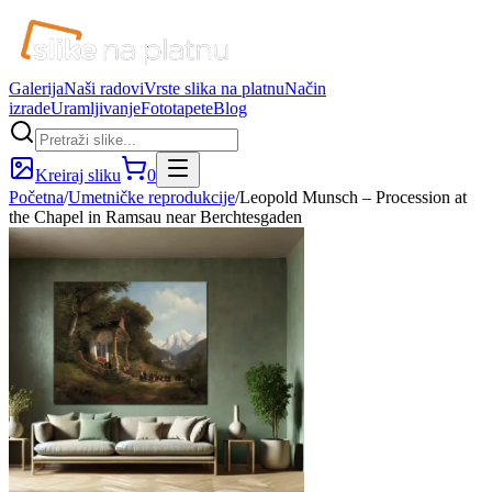
Galerija
Naši radovi
Vrste slika na platnu
Način
izrade
Uramljivanje
Fototapete
Blog
Kreiraj sliku
0
Početna
/
Umetničke reprodukcije
/
Leopold Munsch – Procession at
the Chapel in Ramsau near Berchtesgaden