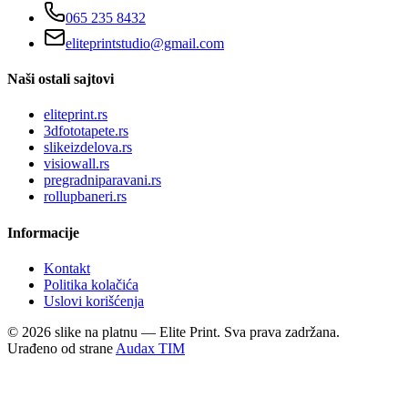
065 235 8432
eliteprintstudio@gmail.com
Naši ostali sajtovi
eliteprint.rs
3dfototapete.rs
slikeizdelova.rs
visiowall.rs
pregradniparavani.rs
rollupbaneri.rs
Informacije
Kontakt
Politika kolačića
Uslovi korišćenja
©
2026
slike na platnu — Elite Print. Sva prava zadržana.
Urađeno od strane
Audax TIM