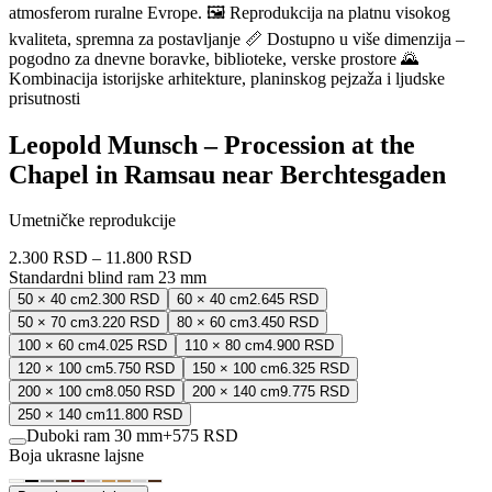
atmosferom ruralne Evrope. 🖼️ Reprodukcija na platnu visokog
kvaliteta, spremna za postavljanje 📏 Dostupno u više dimenzija –
pogodno za dnevne boravke, biblioteke, verske prostore 🌄
Kombinacija istorijske arhitekture, planinskog pejzaža i ljudske
prisutnosti
Leopold Munsch – Procession at the
Chapel in Ramsau near Berchtesgaden
Umetničke reprodukcije
2.300 RSD
–
11.800 RSD
Standardni blind ram 23 mm
50 × 40 cm
2.300 RSD
60 × 40 cm
2.645 RSD
50 × 70 cm
3.220 RSD
80 × 60 cm
3.450 RSD
100 × 60 cm
4.025 RSD
110 × 80 cm
4.900 RSD
120 × 100 cm
5.750 RSD
150 × 100 cm
6.325 RSD
200 × 100 cm
8.050 RSD
200 × 140 cm
9.775 RSD
250 × 140 cm
11.800 RSD
Duboki ram 30 mm
+
575 RSD
Boja ukrasne lajsne