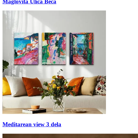
Maglovita Ulica Beča
Meditarean view 3 dela