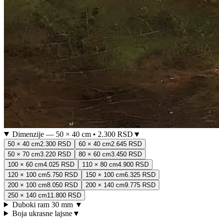
Dimenzije
—
50 × 40 cm
•
2.300 RSD
▼
50 × 40 cm
2.300 RSD
60 × 40 cm
2.645 RSD
50 × 70 cm
3.220 RSD
80 × 60 cm
3.450 RSD
100 × 60 cm
4.025 RSD
110 × 80 cm
4.900 RSD
120 × 100 cm
5.750 RSD
150 × 100 cm
6.325 RSD
200 × 100 cm
8.050 RSD
200 × 140 cm
9.775 RSD
250 × 140 cm
11.800 RSD
Duboki ram 30 mm
▼
Boja ukrasne lajsne
▼