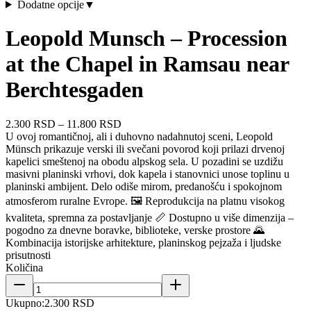
Dodatne opcije
▼
Leopold Munsch – Procession
at the Chapel in Ramsau near
Berchtesgaden
2.300 RSD
–
11.800 RSD
U ovoj romantičnoj, ali i duhovno nadahnutoj sceni, Leopold
Münsch prikazuje verski ili svečani povorod koji prilazi drvenoj
kapelici smeštenoj na obodu alpskog sela. U pozadini se uzdižu
masivni planinski vrhovi, dok kapela i stanovnici unose toplinu u
planinski ambijent. Delo odiše mirom, predanošću i spokojnom
atmosferom ruralne Evrope. 🖼️ Reprodukcija na platnu visokog
kvaliteta, spremna za postavljanje 📏 Dostupno u više dimenzija –
pogodno za dnevne boravke, biblioteke, verske prostore 🌄
Kombinacija istorijske arhitekture, planinskog pejzaža i ljudske
prisutnosti
Količina
Ukupno:
2.300 RSD