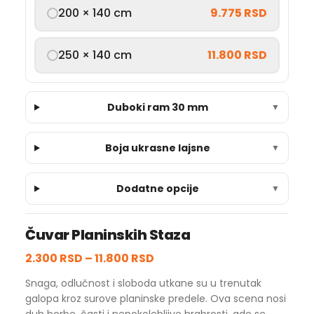
200 × 140 cm
9.775 RSD
250 × 140 cm
11.800 RSD
Duboki ram 30 mm
▼
Boja ukrasne lajsne
▼
Dodatne opcije
▼
Čuvar Planinskih Staza
2.300 RSD
–
11.800 RSD
Snaga, odlučnost i sloboda utkane su u trenutak
galopa kroz surove planinske predele. Ova scena nosi