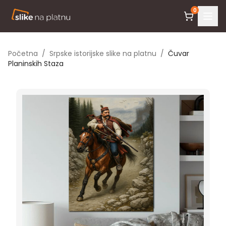
0
Početna
/
Srpske istorijske slike na platnu
/
Čuvar
Planinskih Staza