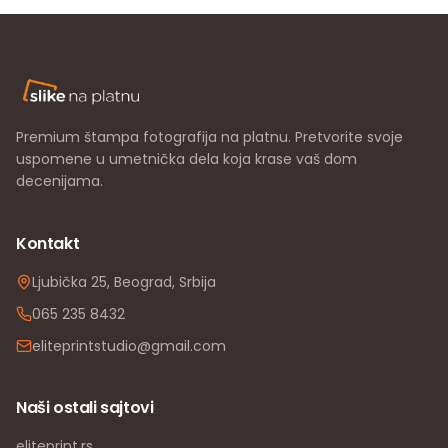
Premium štampa fotografija na platnu. Pretvorite svoje
uspomene u umetnička dela koja krase vaš dom
decenijama.
Kontakt
Ljubička 25, Beograd, Srbija
065 235 8432
eliteprintstudio@gmail.com
Naši ostali sajtovi
eliteprint.rs