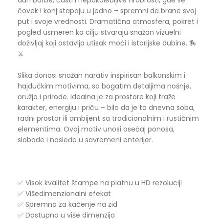
duh borbe, časti i nepokolebljive hrabrosti, gde se
čovek i konj stapaju u jedno – spremni da brane svoj
put i svoje vrednosti. Dramatična atmosfera, pokret i
pogled usmeren ka cilju stvaraju snažan vizuelni
doživljaj koji ostavlja utisak moći i istorijske dubine. 🏇
⚔️
Slika donosi snažan narativ inspirisan balkanskim i
hajdučkim motivima, sa bogatim detaljima nošnje,
oružja i prirode. Idealna je za prostore koji traže
karakter, energiju i priču – bilo da je to dnevna soba,
radni prostor ili ambijent sa tradicionalnim i rustičnim
elementima. Ovaj motiv unosi osećaj ponosa,
slobode i nasleđa u savremeni enterijer.
✅ Visok kvalitet štampe na platnu u HD rezoluciji
✅ Višedimenzionalni efekat
✅ Spremna za kačenje na zid
✅ Dostupna u više dimenzija