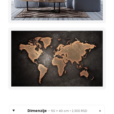
Dimenzije
—
50 × 40 cm
•
2.300 RSD
▼