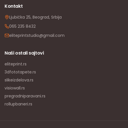
Kontakt
Ljubička 25, Beograd, Srbija
065 235 8432
eliteprintstudio@gmail.com
Naši ostali sajtovi
eliteprint.rs
3dfototapete.rs
slikeizdelova.rs
visiowall.rs
pregradniparavani.rs
rollupbaneri.rs