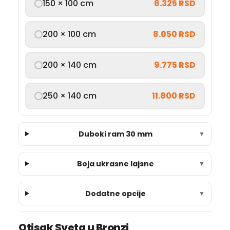
150 × 100 cm
6.325 RSD
200 × 100 cm
8.050 RSD
200 × 140 cm
9.775 RSD
250 × 140 cm
11.800 RSD
Duboki ram 30 mm
▼
Boja ukrasne lajsne
▼
Dodatne opcije
▼
Otisak Sveta u Bronzi