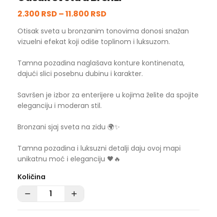
2.300 RSD
–
11.800 RSD
Otisak sveta u bronzanim tonovima donosi snažan
vizuelni efekat koji odiše toplinom i luksuzom.
Tamna pozadina naglašava konture kontinenata,
dajući slici posebnu dubinu i karakter.
Savršen je izbor za enterijere u kojima želite da spojite
eleganciju i moderan stil.
Bronzani sjaj sveta na zidu 🌍✨
Tamna pozadina i luksuzni detalji daju ovoj mapi
unikatnu moć i eleganciju 🖤🔥
Količina