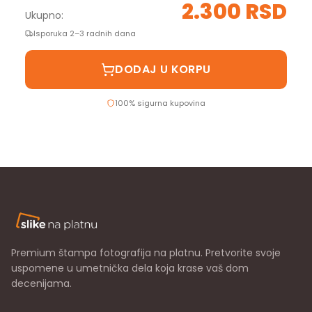
2.300 RSD
Ukupno:
Isporuka 2–3 radnih dana
DODAJ U KORPU
100% sigurna kupovina
Premium štampa fotografija na platnu. Pretvorite svoje
uspomene u umetnička dela koja krase vaš dom
decenijama.