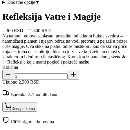
Dodatne opcije
▼
Refleksija Vatre i Magije
2.300 RSD
–
11.800 RSD
Na tamnoj, gotovo sablasnoj pozadini, odjednom bukne svetlost –
narandžasti plamen i njegov odraz na vodi pretvaraju pejzaž u prizor
čiste magije. Ova slika na platnu odiše mistikom, kao da skriva priču
koja tek treba da se otkrije. Idealna je za sve koji žele umetnost s
karakterom i dodirom fantastičnog. Kao iskra iz paralelnog sveta 🔥
✨ Refleksija koja mami pogled i pokreće maštu.
Količina
Ukupno:
2.300 RSD
Isporuka 2–3 radnih dana
Dodaj u korpu
100% sigurna kupovina