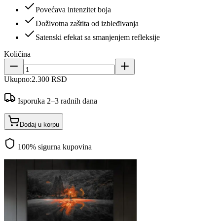
Povećava intenzitet boja
Doživotna zaštita od izbleđivanja
Satenski efekat sa smanjenjem refleksije
Količina
Ukupno:
2.300 RSD
Isporuka 2–3 radnih dana
Dodaj u korpu
100% sigurna kupovina