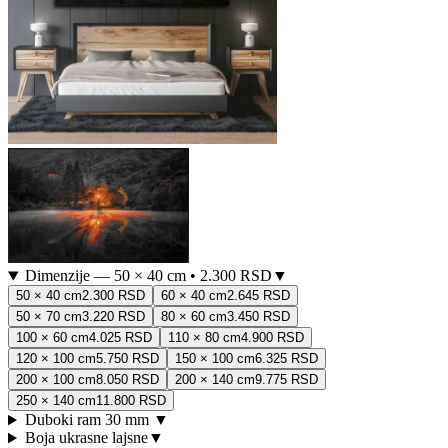
Dimenzije
—
50 × 40 cm
•
2.300 RSD
▼
50 × 40 cm
2.300 RSD
60 × 40 cm
2.645 RSD
50 × 70 cm
3.220 RSD
80 × 60 cm
3.450 RSD
100 × 60 cm
4.025 RSD
110 × 80 cm
4.900 RSD
120 × 100 cm
5.750 RSD
150 × 100 cm
6.325 RSD
200 × 100 cm
8.050 RSD
200 × 140 cm
9.775 RSD
250 × 140 cm
11.800 RSD
Duboki ram 30 mm
▼
Boja ukrasne lajsne
▼