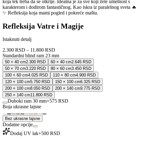
koja tek treba da se otkrije. Idealna je za sve koji žele umetnost s
karakterom i dodirom fantastičnog. Kao iskra iz paralelnog sveta 🔥
✨ Refleksija koja mami pogled i pokreće maštu.
Refleksija Vatre i Magije
Istaknuti detalj
2.300 RSD
–
11.800 RSD
Standardni blind ram 23 mm
50 × 40 cm
2.300 RSD
60 × 40 cm
2.645 RSD
50 × 70 cm
3.220 RSD
80 × 60 cm
3.450 RSD
100 × 60 cm
4.025 RSD
110 × 80 cm
4.900 RSD
120 × 100 cm
5.750 RSD
150 × 100 cm
6.325 RSD
200 × 100 cm
8.050 RSD
200 × 140 cm
9.775 RSD
250 × 140 cm
11.800 RSD
Duboki ram 30 mm
+
575 RSD
Boja ukrasne lajsne
Bez ukrasne lajsne
Dodatne opcije
Dodaj UV lak
+
500 RSD