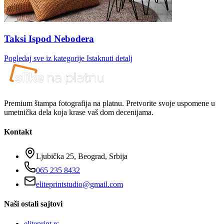
Taksi Ispod Nebodera
Pogledaj sve iz kategorije
Istaknuti detalj
Premium štampa fotografija na platnu. Pretvorite svoje uspomene u
umetnička dela koja krase vaš dom decenijama.
Kontakt
Ljubička 25, Beograd, Srbija
065 235 8432
eliteprintstudio@gmail.com
Naši ostali sajtovi
eliteprint.rs