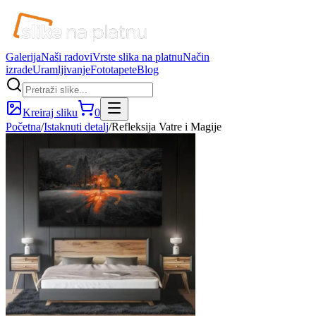
Galerija
Naši radovi
Vrste slika na platnu
Način
izrade
Uramljivanje
Fototapete
Blog
Kreiraj sliku
0
Početna
/
Istaknuti detalj
/
Refleksija Vatre i Magije