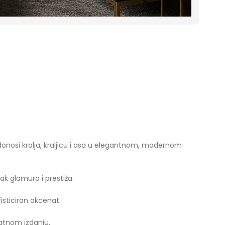
 donosi kralja, kraljicu i asa u elegantnom, modernom
sak glamura i prestiža.
isticiran akcenat.
zlatnom izdanju.