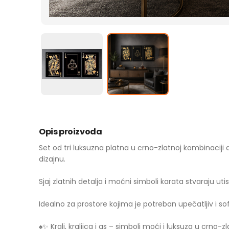
Opis proizvoda
Set od tri luksuzna platna u crno-zlatnoj kombinaciji
dizajnu.
Sjaj zlatnih detalja i moćni simboli karata stvaraju uti
Idealno za prostore kojima je potreban upečatljiv i sof
♠️✨ Kralj, kraljica i as – simboli moći i luksuza u crno-