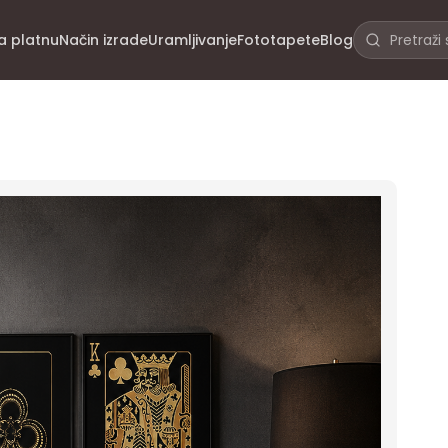
na platnu
Način izrade
Uramljivanje
Fototapete
Blog