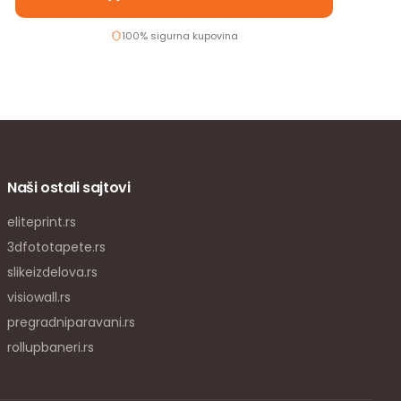
100% sigurna kupovina
Naši ostali sajtovi
eliteprint.rs
3dfototapete.rs
slikeizdelova.rs
visiowall.rs
pregradniparavani.rs
rollupbaneri.rs