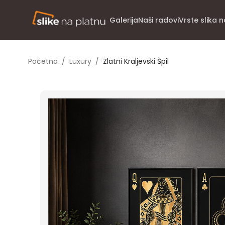
Galerija
Naši radovi
Vrste slika 
Početna
/
Luxury
/
Zlatni Kraljevski Špil