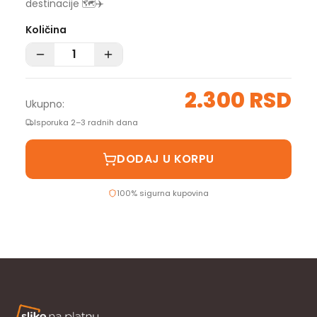
destinacije 🗺️✈️
Količina
2.300 RSD
Ukupno:
Isporuka 2–3 radnih dana
DODAJ U KORPU
100% sigurna kupovina