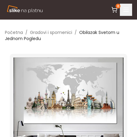
0
Početna
/
Gradovi i spomenici
/
Obilazak Svetom u
Jednom Pogledu