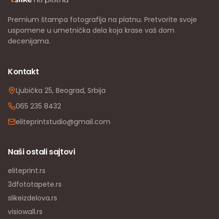
Premium štampa fotografija na platnu. Pretvorite svoje
uspomene u umetnička dela koja krase vaš dom
decenijama.
Kontakt
Ljubička 25, Beograd, Srbija
065 235 8432
eliteprintstudio@gmail.com
Naši ostali sajtovi
eliteprint.rs
3dfototapete.rs
slikeizdelova.rs
visiowall.rs