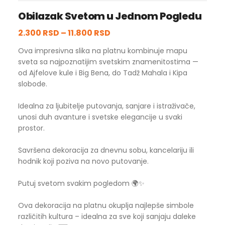
Obilazak Svetom u Jednom Pogledu
2.300 RSD
–
11.800 RSD
Ova impresivna slika na platnu kombinuje mapu
sveta sa najpoznatijim svetskim znamenitostima —
od Ajfelove kule i Big Bena, do Tadž Mahala i Kipa
slobode.
Idealna za ljubitelje putovanja, sanjare i istraživače,
unosi duh avanture i svetske elegancije u svaki
prostor.
Savršena dekoracija za dnevnu sobu, kancelariju ili
hodnik koji poziva na novo putovanje.
Putuj svetom svakim pogledom 🌍✨
Ova dekoracija na platnu okuplja najlepše simbole
različitih kultura – idealna za sve koji sanjaju daleke