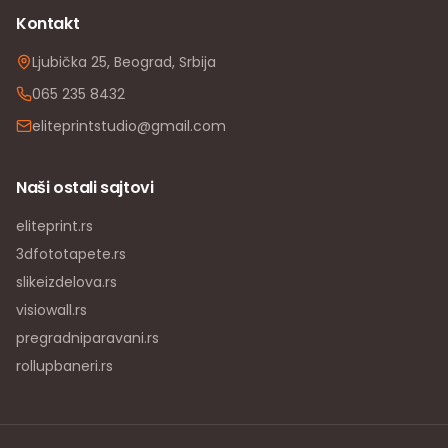
Kontakt
Ljubička 25, Beograd, Srbija
065 235 8432
eliteprintstudio@gmail.com
Naši ostali sajtovi
eliteprint.rs
3dfototapete.rs
slikeizdelova.rs
visiowall.rs
pregradniparavani.rs
rollupbaneri.rs