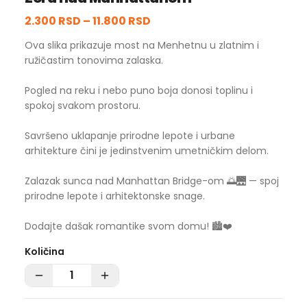
2.300 RSD
–
11.800 RSD
Ova slika prikazuje most na Menhetnu u zlatnim i
ružičastim tonovima zalaska.
Pogled na reku i nebo puno boja donosi toplinu i
spokoj svakom prostoru.
Savršeno uklapanje prirodne lepote i urbane
arhitekture čini je jedinstvenim umetničkim delom.
Zalazak sunca nad Manhattan Bridge-om 🌅🌉 — spoj
prirodne lepote i arhitektonske snage.
Dodajte dašak romantike svom domu! 🏙️❤️
Količina