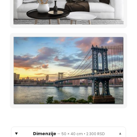
Dimenzije
—
50 × 40 cm
•
2.300 RSD
▼