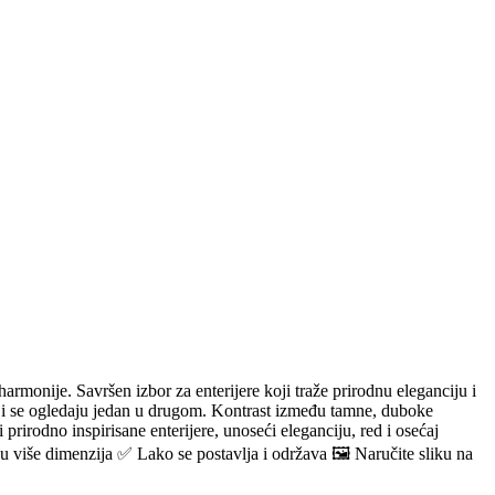
rmonije. Savršen izbor za enterijere koji traže prirodnu eleganciju i
oji se ogledaju jedan u drugom. Kontrast između tamne, duboke
rirodno inspirisane enterijere, unoseći eleganciju, red i osećaj
više dimenzija ✅ Lako se postavlja i održava 🖼️ Naručite sliku na