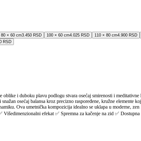
80 × 60 cm
3.450 RSD
100 × 60 cm
4.025 RSD
110 × 80 cm
4.900 RSD
00 RSD
 oblike i duboku plavu podlogu stvara osećaj smirenosti i meditativne ha
osi snažan osećaj balansa kroz precizno raspoređene, kružne elemente k
inamiku. Ova umetnička kompozicija idealno se uklapa u moderne, zen i p
 ✅ Višedimenzionalni efekat ✅ Spremna za kačenje na zid ✅ Dostupna u 