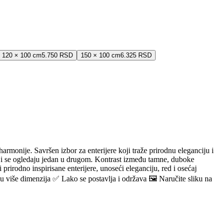
120 × 100 cm
5.750 RSD
150 × 100 cm
6.325 RSD
rmonije. Savršen izbor za enterijere koji traže prirodnu eleganciju i
oji se ogledaju jedan u drugom. Kontrast između tamne, duboke
rirodno inspirisane enterijere, unoseći eleganciju, red i osećaj
više dimenzija ✅ Lako se postavlja i održava 🖼️ Naručite sliku na