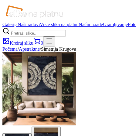
Galerija
Naši radovi
Vrste slika na platnu
Način izrade
Uramljivanje
Foto
Kreiraj sliku
0
Početna
/
Apstraktne
/
Simetrija Krugova