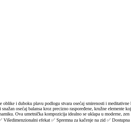
 oblike i duboku plavu podlogu stvara osećaj smirenosti i meditativne ha
osi snažan osećaj balansa kroz precizno raspoređene, kružne elemente k
inamiku. Ova umetnička kompozicija idealno se uklapa u moderne, zen i p
 ✅ Višedimenzionalni efekat ✅ Spremna za kačenje na zid ✅ Dostupna u 