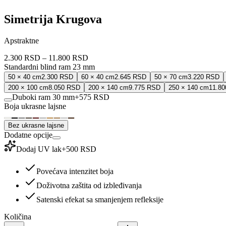
Simetrija Krugova
Apstraktne
2.300 RSD
–
11.800 RSD
Standardni blind ram 23 mm
50 × 40 cm
2.300 RSD
60 × 40 cm
2.645 RSD
50 × 70 cm
3.220 RSD
200 × 100 cm
8.050 RSD
200 × 140 cm
9.775 RSD
250 × 140 cm
11.8
Duboki ram 30 mm
+
575 RSD
Boja ukrasne lajsne
Bez ukrasne lajsne
Dodatne opcije
Dodaj UV lak
+
500 RSD
Povećava intenzitet boja
Doživotna zaštita od izbleđivanja
Satenski efekat sa smanjenjem refleksije
Količina