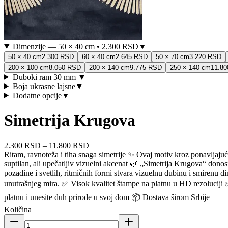
Dimenzije
—
50 × 40 cm
•
2.300 RSD
▼
50 × 40 cm
2.300 RSD
60 × 40 cm
2.645 RSD
50 × 70 cm
3.220 RSD
200 × 100 cm
8.050 RSD
200 × 140 cm
9.775 RSD
250 × 140 cm
11.8
Duboki ram 30 mm
▼
Boja ukrasne lajsne
▼
Dodatne opcije
▼
Simetrija Krugova
2.300 RSD
–
11.800 RSD
Ritam, ravnoteža i tiha snaga simetrije ✨ Ovaj motiv kroz ponavljajuće
suptilan, ali upečatljiv vizuelni akcenat 🌿 „Simetrija Krugova“ don
pozadine i svetlih, ritmičnih formi stvara vizuelnu dubinu i smirenu d
unutrašnjeg mira. ✅ Visok kvalitet štampe na platnu u HD rezoluciji
platnu i unesite duh prirode u svoj dom 📦 Dostava širom Srbije
Količina