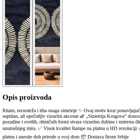
Opis proizvoda
Ritam, ravnoteža i tiha snaga simetrije ✨ Ovaj motiv kroz ponavljajuće
suptilan, ali upečatljiv vizuelni akcenat 🌿 „Simetrija Krugova“ don
pozadine i svetlih, ritmičnih formi stvara vizuelnu dubinu i smirenu d
unutrašnjeg mira. ✅ Visok kvalitet štampe na platnu u HD rezoluciji
platnu i unesite duh prirode u svoj dom 📦 Dostava širom Srbije