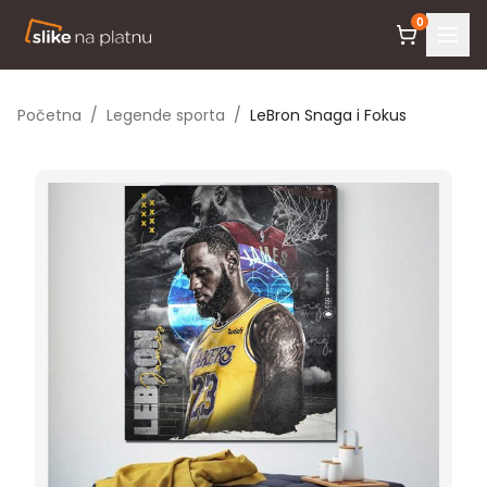
0
Početna
/
Legende sporta
/
LeBron Snaga i Fokus