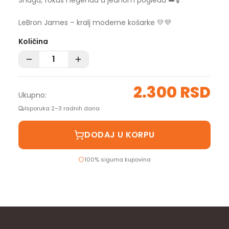
Snaga, fokus i legenda u jednom pogledu 👑🏀
LeBron James – kralj moderne košarke 💛💜
Količina
2.300 RSD
Ukupno:
Isporuka 2–3 radnih dana
DODAJ U KORPU
100% sigurna kupovina