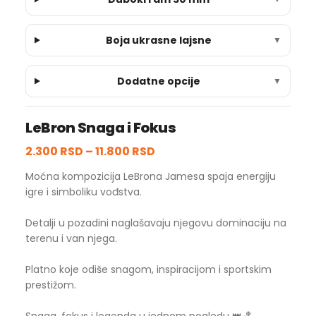
Boja ukrasne lajsne
▼
Dodatne opcije
▼
LeBron Snaga i Fokus
2.300 RSD
–
11.800 RSD
Moćna kompozicija LeBrona Jamesa spaja energiju
igre i simboliku vođstva.
Detalji u pozadini naglašavaju njegovu dominaciju na
terenu i van njega.
Platno koje odiše snagom, inspiracijom i sportskim
prestižom.