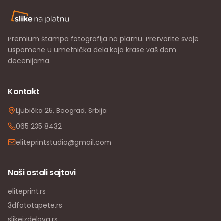
Premium štampa fotografija na platnu. Pretvorite svoje
uspomene u umetnička dela koja krase vaš dom
decenijama.
Kontakt
Ljubička 25, Beograd, Srbija
065 235 8432
eliteprintstudio@gmail.com
Naši ostali sajtovi
eliteprint.rs
3dfototapete.rs
slikeizdelova.rs