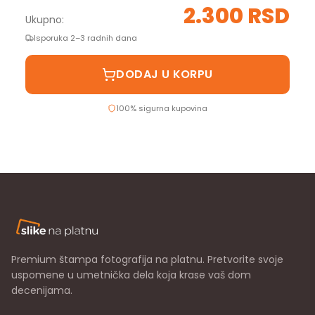
2.300 RSD
Ukupno:
Isporuka 2–3 radnih dana
DODAJ U KORPU
100% sigurna kupovina
Premium štampa fotografija na platnu. Pretvorite svoje
uspomene u umetnička dela koja krase vaš dom
decenijama.