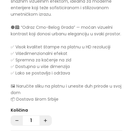
snažnim vizuelnim efektom, idealna za moderne
enterijere koji teže sofisticiranom i stilizovanom
umetničkom izrazu.
⚫🏙️ “Odraz Crno-Belog Grada” — moćan vizuelni
kontrast koji donosi urbanu eleganciju u svaki prostor.
✅ Visok kvalitet štampe na platnu u HD rezoluciji
✅ Višedimenzionalni efekat
✅ Spremna za kačenje na zid
✅ Dostupna u više dimenzija
✅ Lako se postavlja i održava
🖼️ Naručite sliku na platnu i unesite duh prirode u svoj
dom
📦 Dostava širom Srbije
Količina