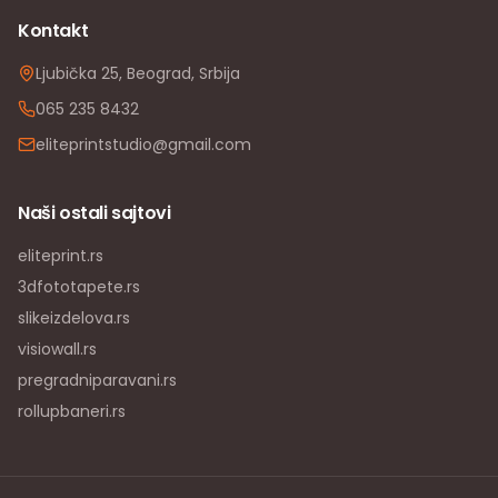
Kontakt
Ljubička 25, Beograd, Srbija
065 235 8432
eliteprintstudio@gmail.com
Naši ostali sajtovi
eliteprint.rs
3dfototapete.rs
slikeizdelova.rs
visiowall.rs
pregradniparavani.rs
rollupbaneri.rs