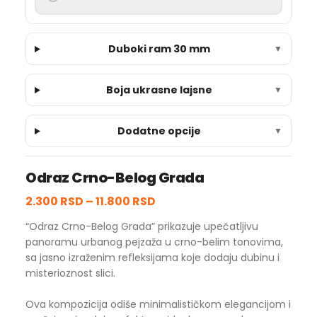
Duboki ram 30 mm
▼
Boja ukrasne lajsne
▼
Dodatne opcije
▼
Odraz Crno-Belog Grada
2.300 RSD
–
11.800 RSD
“Odraz Crno-Belog Grada” prikazuje upečatljivu
panoramu urbanog pejzaža u crno-belim tonovima,
sa jasno izraženim refleksijama koje dodaju dubinu i
misterioznost slici.
Ova kompozicija odiše minimalističkom elegancijom i