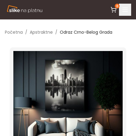
0
Početna
/
Apstraktne
/
Odraz Crno-Belog Grada