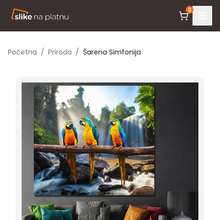
0
Početna
/
Priroda
/
Šarena Simfonija