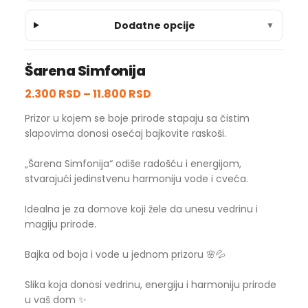
Dodatne opcije
▼
Šarena Simfonija
2.300 RSD
–
11.800 RSD
Prizor u kojem se boje prirode stapaju sa čistim
slapovima donosi osećaj bajkovite raskoši.
„Šarena Simfonija“ odiše radošću i energijom,
stvarajući jedinstvenu harmoniju vode i cveća.
Idealna je za domove koji žele da unesu vedrinu i
magiju prirode.
Bajka od boja i vode u jednom prizoru 🌸💦
Slika koja donosi vedrinu, energiju i harmoniju prirode
u vaš dom ✨