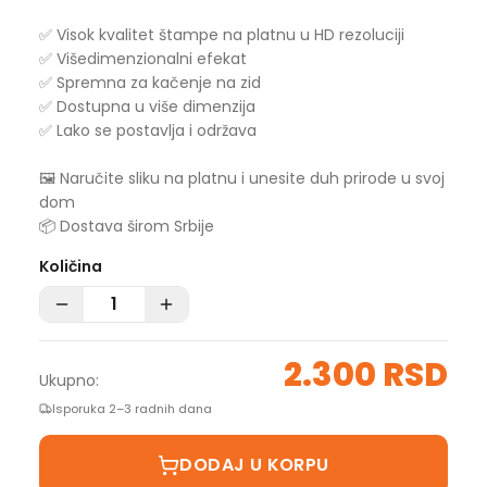
✅ Visok kvalitet štampe na platnu u HD rezoluciji
✅ Višedimenzionalni efekat
✅ Spremna za kačenje na zid
✅ Dostupna u više dimenzija
✅ Lako se postavlja i održava
🖼️ Naručite sliku na platnu i unesite duh prirode u svoj
dom
📦 Dostava širom Srbije
Količina
2.300 RSD
Ukupno:
Isporuka 2–3 radnih dana
DODAJ U KORPU