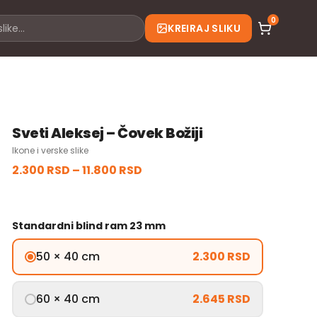
0
KREIRAJ SLIKU
Sveti Aleksej – Čovek Božiji
Ikone i verske slike
2.300 RSD
–
11.800 RSD
Standardni blind ram 23 mm
50 × 40 cm
2.300 RSD
60 × 40 cm
2.645 RSD