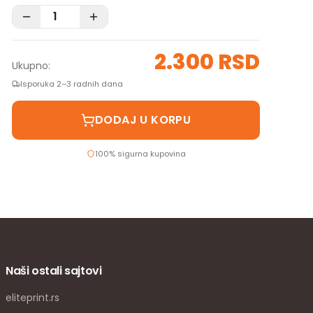
2.300 RSD
Ukupno:
Isporuka 2–3 radnih dana
DODAJ U KORPU
100% sigurna kupovina
Naši ostali sajtovi
eliteprint.rs