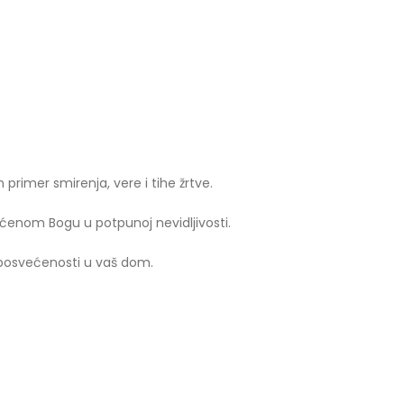
 primer smirenja, vere i tihe žrtve.
većenom Bogu u potpunoj nevidljivosti.
 posvećenosti u vaš dom.