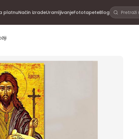
na platnu
Način izrade
Uramljivanje
Fototapete
Blog
žiji