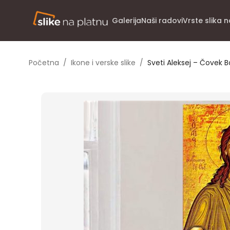
Galerija
Naši radovi
Vrste slika 
Početna
/
Ikone i verske slike
/
Sveti Aleksej – Čovek Bo