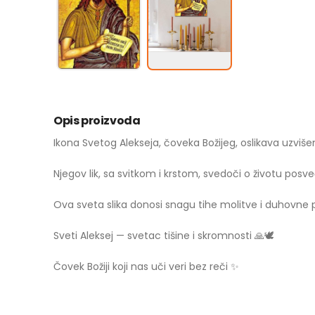
Opis proizvoda
Ikona Svetog Alekseja, čoveka Božijeg, oslikava uzvišen
Njegov lik, sa svitkom i krstom, svedoči o životu pos
Ova sveta slika donosi snagu tihe molitve i duhovne
Sveti Aleksej — svetac tišine i skromnosti 🙏🕊️
Čovek Božiji koji nas uči veri bez reči ✨