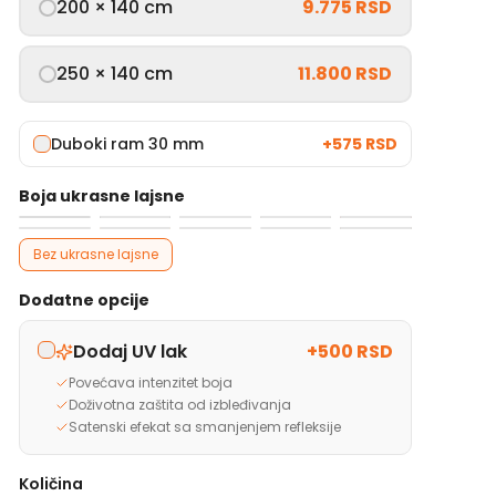
200 × 140 cm
9.775 RSD
250 × 140 cm
11.800 RSD
Duboki ram 30 mm
+
575 RSD
Boja ukrasne lajsne
Bez ukrasne lajsne
Dodatne opcije
Dodaj UV lak
+
500 RSD
Povećava intenzitet boja
Doživotna zaštita od izbleđivanja
Satenski efekat sa smanjenjem refleksije
Količina