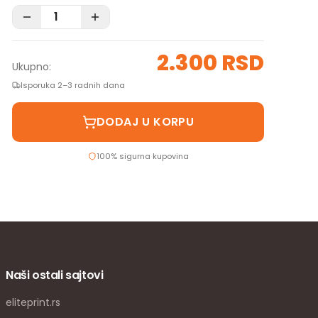
2.300 RSD
Ukupno:
Isporuka 2–3 radnih dana
DODAJ U KORPU
100% sigurna kupovina
Naši ostali sajtovi
eliteprint.rs