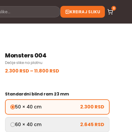
0
KREIRAJ SLIKU
Monsters 004
Dečije slike na platnu
2.300 RSD
–
11.800 RSD
Standardni blind ram 23 mm
50 × 40 cm
2.300 RSD
60 × 40 cm
2.645 RSD