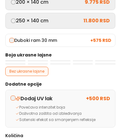
200 × 140 cm
9.775 RSD
250 × 140 cm
11.800 RSD
Duboki ram 30 mm
+
575 RSD
Boja ukrasne lajsne
Bez ukrasne lajsne
Dodatne opcije
Dodaj UV lak
+
500 RSD
Povećava intenzitet boja
Doživotna zaštita od izbleđivanja
Satenski efekat sa smanjenjem refleksije
Količina