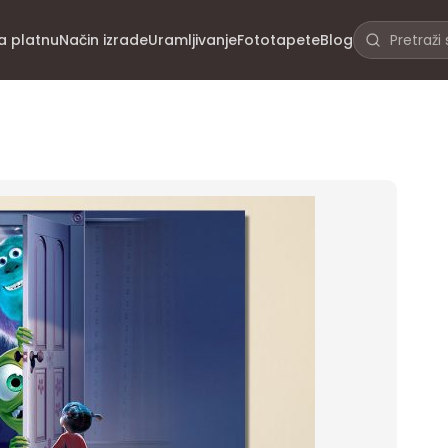
na platnu
Način izrade
Uramljivanje
Fototapete
Blog