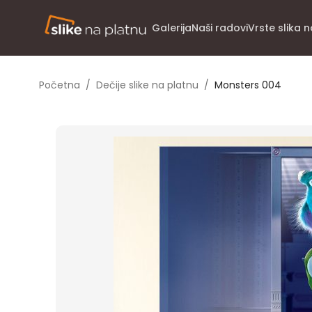
Galerija
Naši radovi
Vrste slika 
Početna
/
Dečije slike na platnu
/
Monsters 004