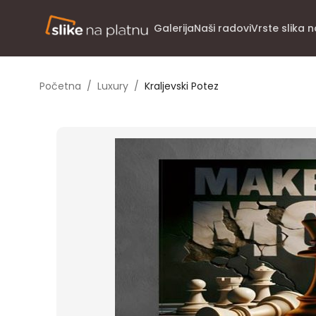
Galerija
Naši radovi
Vrste slika 
Početna
/
Luxury
/
Kraljevski Potez