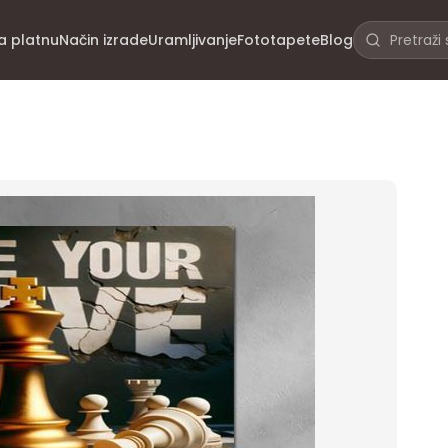
na platnu
Način izrade
Uramljivanje
Fototapete
Blog