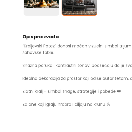
Opis proizvoda
“Kraljevski Potez” donosi moćan vizuelni simbol trijumf
šahovske table.
Snažna poruka i kontrastni tonovi podsećaju da je sva
Idealna dekoracija za prostor koji odiše autoritetom,
Zlatni kralj – simbol snage, strategije i pobede 👑
Za one koji igraju hrabro i ciljaju na krunu 💪