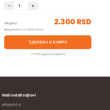
2.300 RSD
Ukupno:
Isporuka 2–3 radnih dana
DODAJ U KORPU
100% sigurna kupovina
Naši ostali sajtovi
eliteprint.rs