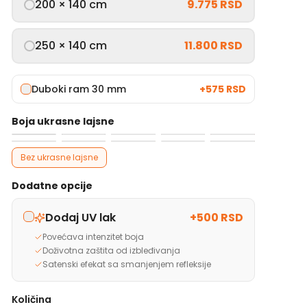
200 × 140 cm
9.775 RSD
250 × 140 cm
11.800 RSD
Duboki ram 30 mm
+
575 RSD
Boja ukrasne lajsne
Bez ukrasne lajsne
Dodatne opcije
Dodaj UV lak
+
500 RSD
Povećava intenzitet boja
Doživotna zaštita od izbleđivanja
Satenski efekat sa smanjenjem refleksije
Količina