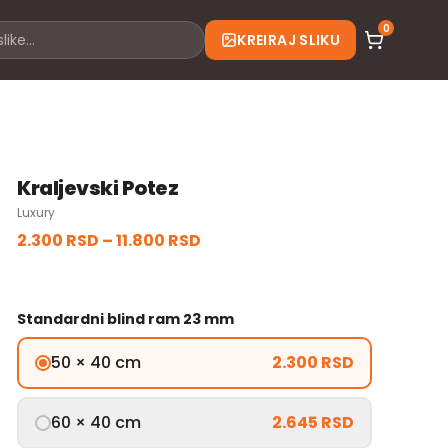
0
KREIRAJ SLIKU
Kraljevski Potez
Luxury
2.300 RSD
–
11.800 RSD
Standardni blind ram 23 mm
50 × 40 cm
2.300 RSD
60 × 40 cm
2.645 RSD