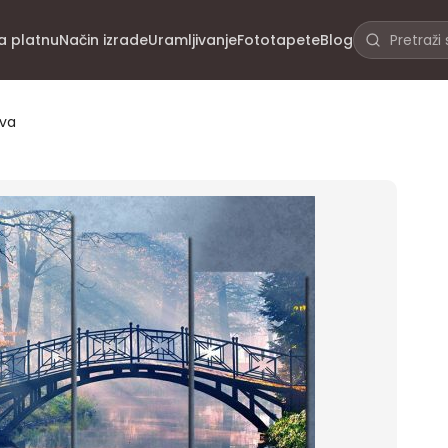
na platnu
Način izrade
Uramljivanje
Fototapete
Blog
ova