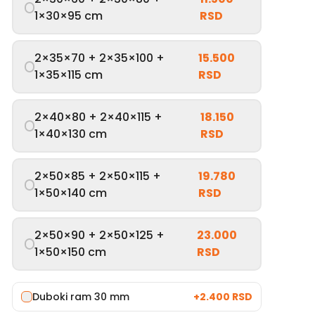
1×30×95 cm
RSD
2×35×70 + 2×35×100 +
15.500
1×35×115 cm
RSD
2×40×80 + 2×40×115 +
18.150
1×40×130 cm
RSD
2×50×85 + 2×50×115 +
19.780
1×50×140 cm
RSD
2×50×90 + 2×50×125 +
23.000
1×50×150 cm
RSD
Duboki ram 30 mm
+
2.400 RSD