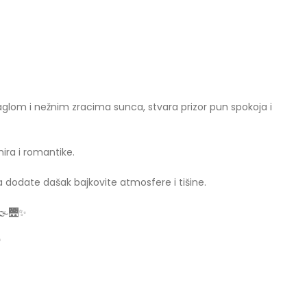
glom i nežnim zracima sunca, stvara prizor pun spokoja i
mira i romantike.
da dodate dašak bajkovite atmosfere i tišine.
🌫️🌉✨
