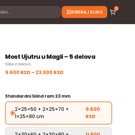
0
KREIRAJ SLIKU
Most Ujutru u Magli – 5 delova
Slike iz delova
9.600 RSD
–
23.000 RSD
Standardni blind ram 23 mm
2×25×50 + 2×25×70 +
9.600
1×25×80 cm
RSD
2×30×60 + 2×30×80 +
11.500