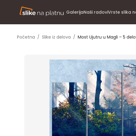
Galerija
Naši radovi
Vrste slika 
Početna
/
Slike iz delova
/
Most Ujutru u Magli – 5 del