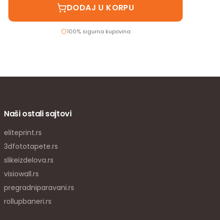
DODAJ U KORPU
100% sigurna kupovina
Naši ostali sajtovi
eliteprint.rs
3dfototapete.rs
slikeizdelova.rs
visiowall.rs
pregradniparavani.rs
rollupbaneri.rs