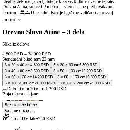
Idealna dekoracija za ljubitelje klasike, kulture i večne lepote.
Drevna Atina, sunce i Partenon – vreme stane pred ovakvom
lepotom! 🏛️🌅 Unesi duh istorije i grčkog veličanstva u svoj
prostor! ✨
Drevna Slava Atine – 3 dela
Slike iz delova
4.800 RSD
–
24.000 RSD
Standardni blind ram 23 mm
3 × 20 × 40 cm
4.800 RSD
3 × 30 × 60 cm
5.800 RSD
3 × 40 × 80 cm
8.500 RSD
3 × 50 × 100 cm
12.200 RSD
3 × 60 × 120 cm
14.200 RSD
3 × 80 × 150 cm
16.800 RSD
3 × 100 × 180 cm
21.000 RSD
3 × 120 × 200 cm
24.000 RSD
Duboki ram 30 mm
+
1.200 RSD
Boja ukrasne lajsne
Bez ukrasne lajsne
Dodatne opcije
Dodaj UV lak
+
750 RSD