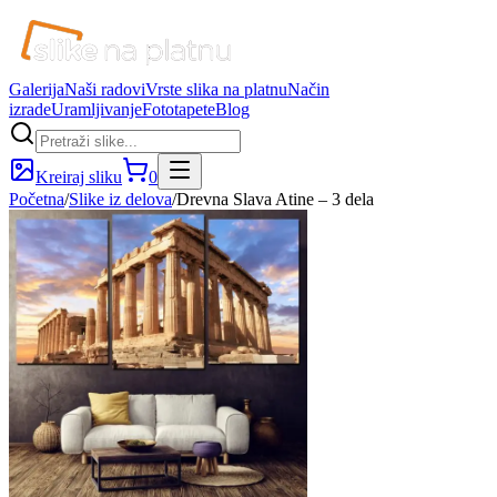
Galerija
Naši radovi
Vrste slika na platnu
Način
izrade
Uramljivanje
Fototapete
Blog
Kreiraj sliku
0
Početna
/
Slike iz delova
/
Drevna Slava Atine – 3 dela