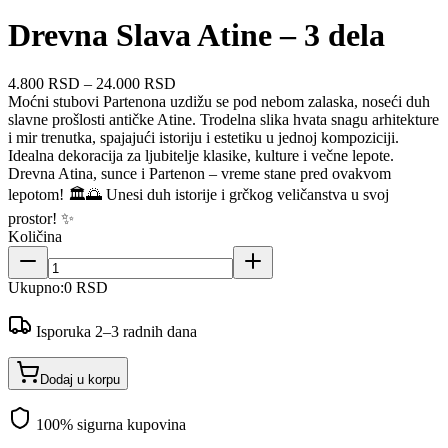
Drevna Slava Atine – 3 dela
4.800 RSD
–
24.000 RSD
Moćni stubovi Partenona uzdižu se pod nebom zalaska, noseći duh
slavne prošlosti antičke Atine. Trodelna slika hvata snagu arhitekture
i mir trenutka, spajajući istoriju i estetiku u jednoj kompoziciji.
Idealna dekoracija za ljubitelje klasike, kulture i večne lepote.
Drevna Atina, sunce i Partenon – vreme stane pred ovakvom
lepotom! 🏛️🌅 Unesi duh istorije i grčkog veličanstva u svoj
prostor! ✨
Količina
Ukupno:
0 RSD
Isporuka 2–3 radnih dana
Dodaj u korpu
100% sigurna kupovina